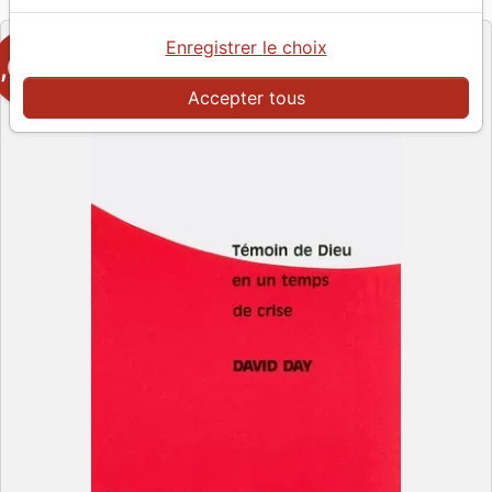
Editeur
Enregistrer le choix
3,00 CHF
Accepter tous