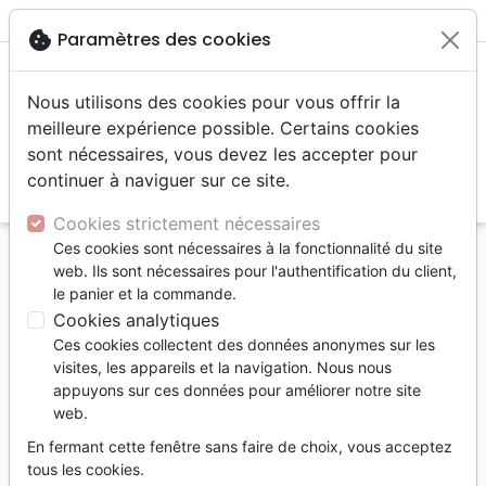
menu
shopping_cart
account_circle
cookie
Paramètres des cookies
Nous utilisons des cookies pour vous offrir la
meilleure expérience possible. Certains cookies
sont nécessaires, vous devez les accepter pour
continuer à naviguer sur ce site.
search
Reche
Cookies strictement nécessaires
Ces cookies sont nécessaires à la fonctionnalité du site
Accueil
Livres
Etude de la Bible
Commentaires
web. Ils sont nécessaires pour l'authentification du client,
JEREMIE, TEMOIN DE DIEU EN UN TEMPS DE
le panier et la commande.
CRISE
Cookies analytiques
Ces cookies collectent des données anonymes sur les
Jérémie,
visites, les appareils et la navigation. Nous nous
Témoin de Dieu en un temps de crise
appuyons sur ces données pour améliorer notre site
web.
David Day
En fermant cette fenêtre sans faire de choix, vous acceptez
Référence
231-116
EAN
9782853310437
tous les cookies.
Grâce et Vérité