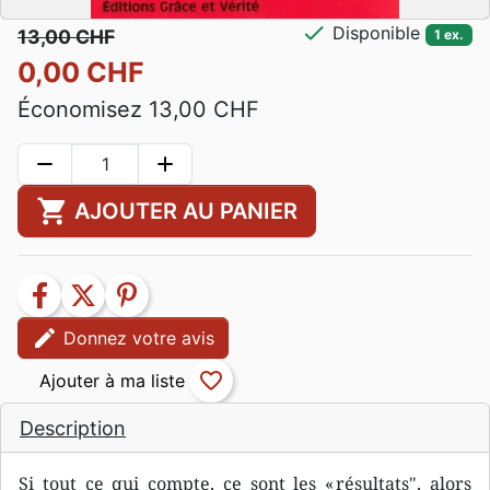
check
Disponible
13,00 CHF
1 ex.
0,00 CHF
Économisez 13,00 CHF
remove
add
shopping_cart
AJOUTER AU PANIER
facebook
twitter
pinterest
edit
Donnez votre avis
favorite_border
Description
Si tout ce qui compte, ce sont les « résultats", alors