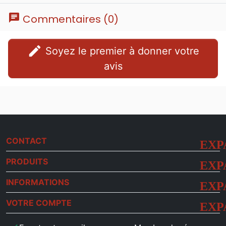
chat
Commentaires (0)
edit
Soyez le premier à donner votre
avis
CONTACT
PRODUITS
INFORMATIONS
VOTRE COMPTE