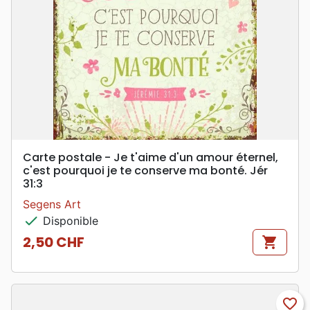
Carte postale - Je t'aime d'un amour éternel,
c'est pourquoi je te conserve ma bonté. Jér
31:3
Segens Art
check
Disponible
2,50 CHF
shopping_cart
Prix
favorite_border