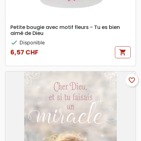
Petite bougie avec motif fleurs - Tu es bien
aimé de Dieu
check
Disponible
6,57 CHF
shopping_cart
Prix
favorite_border