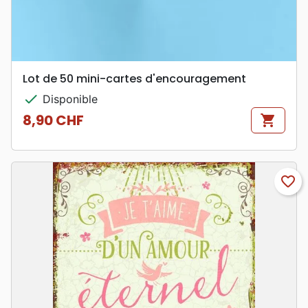
Lot de 50 mini-cartes d'encouragement
check
Disponible
8,90 CHF
shopping_cart
Prix
favorite_border