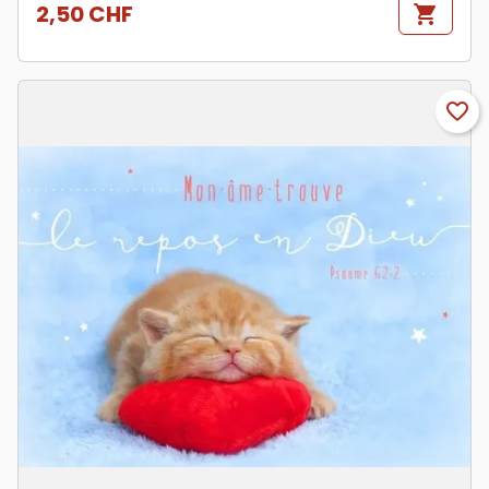
2,50 CHF
shopping_cart
Prix
favorite_border