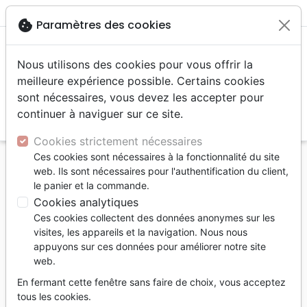
menu
shopping_cart
account_circle
cookie
Paramètres des cookies
Nous utilisons des cookies pour vous offrir la
meilleure expérience possible. Certains cookies
sont nécessaires, vous devez les accepter pour
continuer à naviguer sur ce site.
search
Reche
Cookies strictement nécessaires
Ces cookies sont nécessaires à la fonctionnalité du site
Accueil
Divers
web. Ils sont nécessaires pour l'authentification du client,
le panier et la commande.
Divers
Cookies analytiques
703
produits
Ces cookies collectent des données anonymes sur les
visites, les appareils et la navigation. Nous nous
appuyons sur ces données pour améliorer notre site
tune
Filtrer
web.
En fermant cette fenêtre sans faire de choix, vous acceptez
Papeterie
Cartes
Objets
tous les cookies.
postales
cadeaux