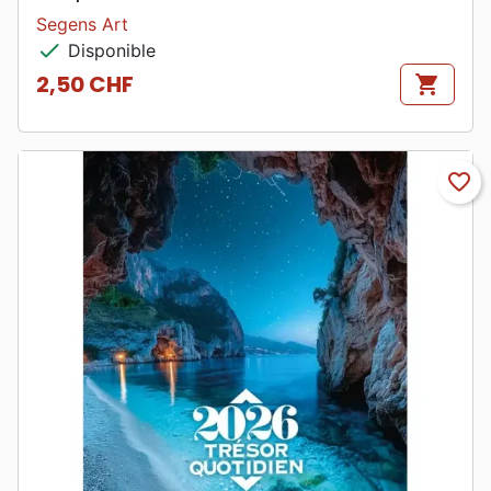
Segens Art
check
Disponible
2,50 CHF
shopping_cart
Prix
favorite_border