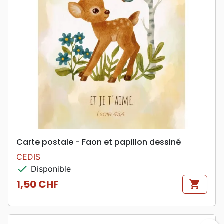
Carte postale - Faon et papillon dessiné
CEDIS
check
Disponible
1,50 CHF
shopping_cart
Prix