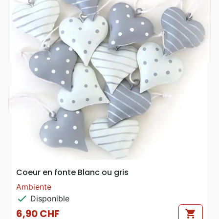
Coeur en fonte Blanc ou gris
Ambiente
check
Disponible
6,90 CHF
shopping_cart
Prix