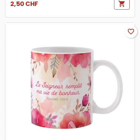
2,50 CHF
shopping_cart
Prix
favorite_border