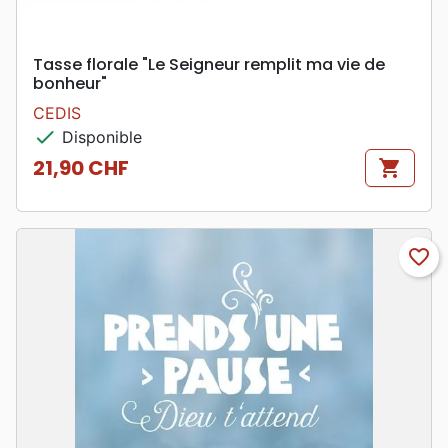
Tasse florale "Le Seigneur remplit ma vie de
bonheur"
CEDIS
check
Disponible
21,90 CHF
shopping_cart
Prix
favorite_border