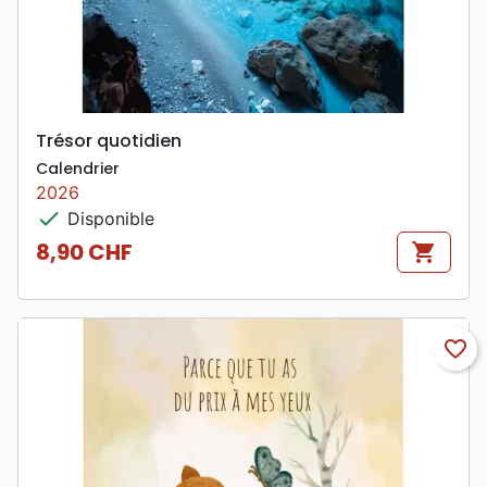
Trésor quotidien
Calendrier
2026
check
Disponible
8,90 CHF
shopping_cart
Prix
favorite_border