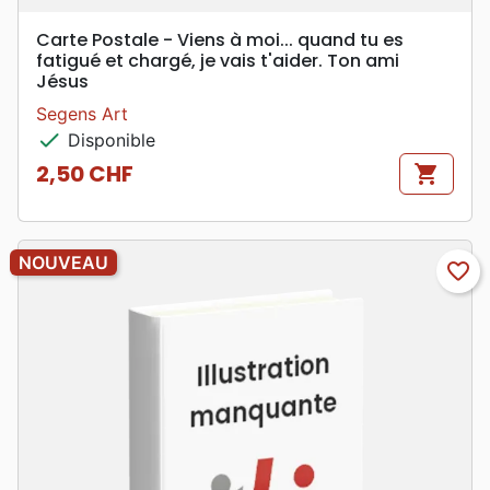
Carte Postale - Viens à moi... quand tu es
fatigué et chargé, je vais t'aider. Ton ami
Jésus
Segens Art
check
Disponible
2,50 CHF
shopping_cart
Prix
NOUVEAU
favorite_border