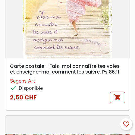
Carte postale - Fais-moi connaître tes voies
et enseigne-moi comment les suivre. Ps 86:11
Segens Art
check
Disponible
2,50 CHF
shopping_cart
Prix
favorite_border