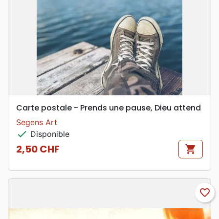
Carte postale - Prends une pause, Dieu attend
Segens Art
check
Disponible
2,50 CHF
shopping_cart
Prix
favorite_border