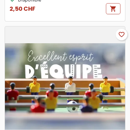
2,50 CHF
shopping_cart
Prix
favorite_border