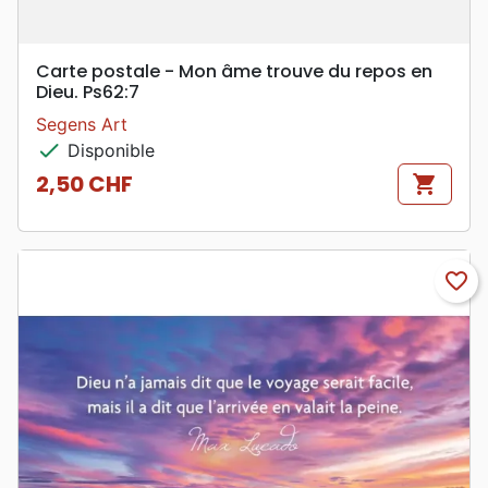
Carte postale - Mon âme trouve du repos en
Dieu. Ps62:7
Segens Art
check
Disponible
2,50 CHF
shopping_cart
Prix
favorite_border