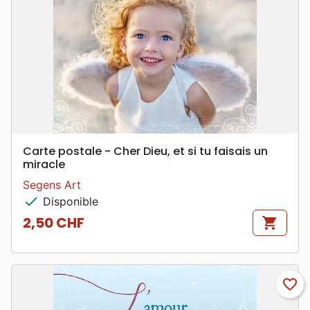
Carte postale - Cher Dieu, et si tu faisais un
miracle
Segens Art
check
Disponible
2,50 CHF
shopping_cart
Prix
favorite_border