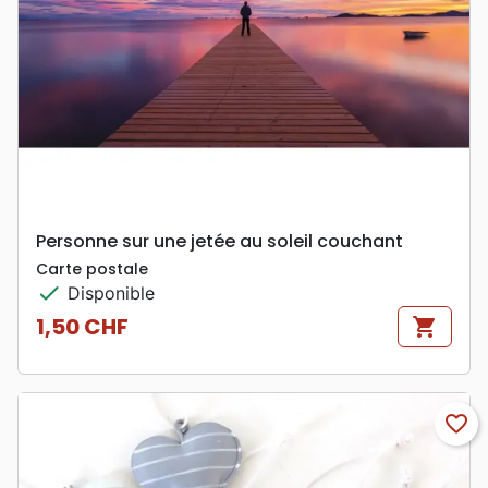
Personne sur une jetée au soleil couchant
Carte postale
check
Disponible
1,50 CHF
shopping_cart
Prix
favorite_border