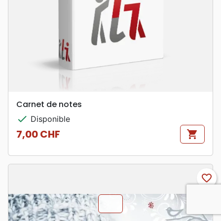
Carnet de notes
check
Disponible
7,00 CHF
shopping_cart
Prix
favorite_border
chevron_u