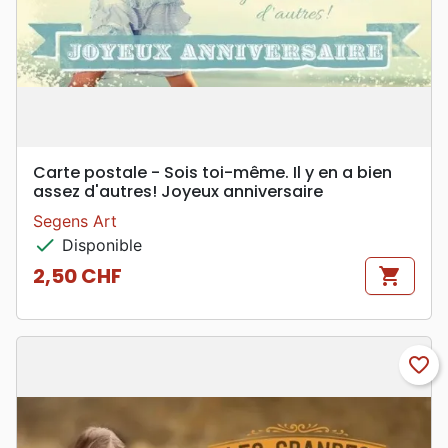
Carte postale - Sois toi-même. Il y en a bien
assez d'autres! Joyeux anniversaire
Segens Art
check
Disponible
2,50 CHF
shopping_cart
Prix
favorite_border