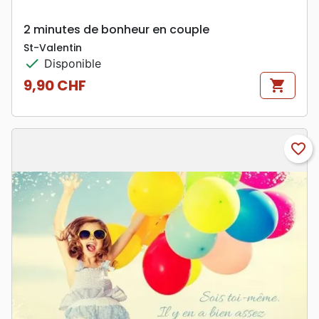
2 minutes de bonheur en couple
St-Valentin
check
Disponible
9,90 CHF
shopping_cart
Prix
favorite_border