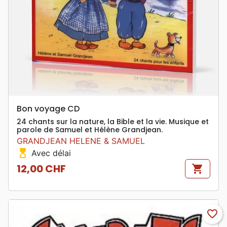
Bon voyage CD
24 chants sur la nature, la Bible et la vie. Musique et
parole de Samuel et Hélène Grandjean.
GRANDJEAN HELENE & SAMUEL
hourglass_top
Avec délai
12,00 CHF
shopping_cart
Prix
favorite_border