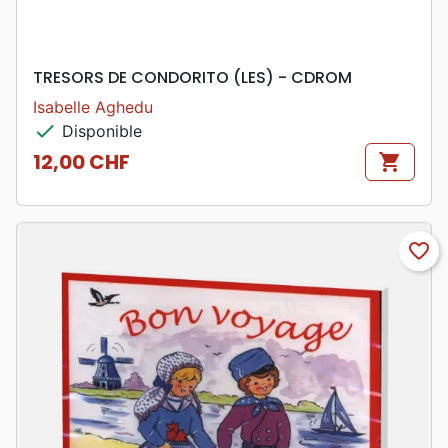
TRESORS DE CONDORITO (LES) - CDROM
Isabelle Aghedu
check
Disponible
12,00 CHF
shopping_cart
Prix
favorite_border