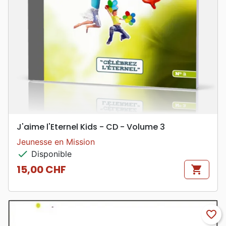
J'aime l'Eternel Kids - CD - Volume 3
Jeunesse en Mission
check
Disponible
15,00 CHF
shopping_cart
Prix
favorite_border