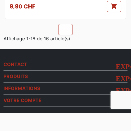
9,90 CHF
shopping_cart
Prix
chevron_u
Affichage 1-16 de 16 article(s)
CONTACT
PRODUITS
INFORMATIONS
VOTRE COMPTE
check
Ecoute et conseils
Membre du réseau
check
Service de livraison
check
Paiement sécurisé