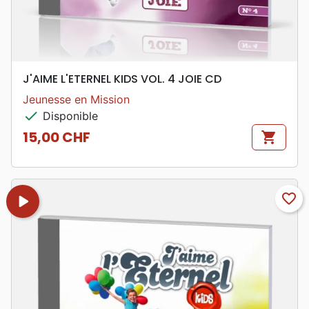
J'AIME L'ETERNEL KIDS VOL. 4 JOIE CD
Jeunesse en Mission
check
Disponible
15,00 CHF
shopping_cart
Prix
play_arrow
favorite_border