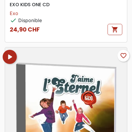
EXO KIDS ONE CD
Exo
check
Disponible
24,90 CHF
shopping_cart
Prix
play_arrow
favorite_border