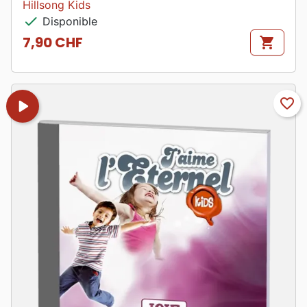
Hillsong Kids
check
Disponible
7,90 CHF
shopping_cart
Prix
play_arrow
favorite_border