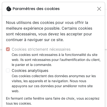
menu
shopping_cart
account_circle
cookie
Paramètres des cookies
Nous utilisons des cookies pour vous offrir la
meilleure expérience possible. Certains cookies
sont nécessaires, vous devez les accepter pour
continuer à naviguer sur ce site.
search
Reche
Cookies strictement nécessaires
Ces cookies sont nécessaires à la fonctionnalité du site
Accueil
Musique
Jeunesse
web. Ils sont nécessaires pour l'authentification du client,
le panier et la commande.
Jeunesse
Cookies analytiques
16
produits
Ces cookies collectent des données anonymes sur les
visites, les appareils et la navigation. Nous nous
appuyons sur ces données pour améliorer notre site
tune
Filtrer
web.
En fermant cette fenêtre sans faire de choix, vous acceptez
3 - 6 ans
tous les cookies.