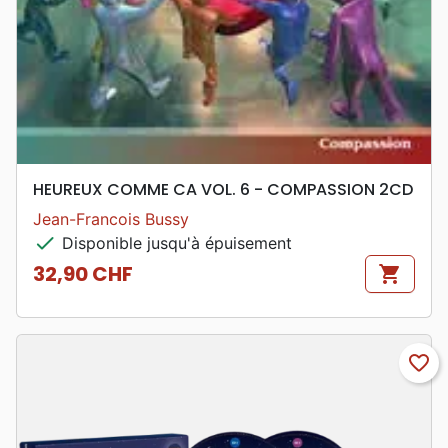
HEUREUX COMME CA VOL. 6 - COMPASSION 2CD
Jean-Francois Bussy
check
Disponible jusqu'à épuisement
32,90 CHF
shopping_cart
Prix
favorite_border