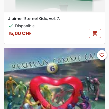
J'aime l'Eternel Kids, vol. 7.
check
Disponible
15,00 CHF
shopping_cart
Prix
favorite_border