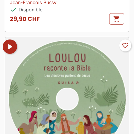
Jean-Francois Bussy
check
Disponible
29,90 CHF
shopping_cart
Prix
play_arrow
favorite_border