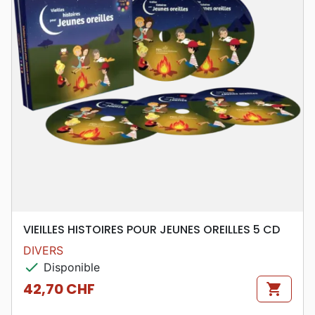
VIEILLES HISTOIRES POUR JEUNES OREILLES 5 CD
DIVERS
check
Disponible
42,70 CHF
shopping_cart
Prix