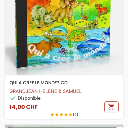
QUI A CREE LE MONDE? CD
GRANDJEAN HELENE & SAMUEL
check
Disponible
14,00 CHF
shopping_cart
Prix
(4)
star
star
star
star
star_half