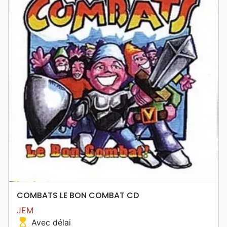
COMBATS LE BON COMBAT CD
JEM
hourglass_top
Avec délai