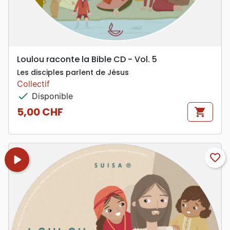
Loulou raconte la Bible CD - Vol. 5
Les disciples parlent de Jésus
Collectif
check
Disponible
5,00 CHF
shopping_cart
Prix
play_arrow
favorite_border