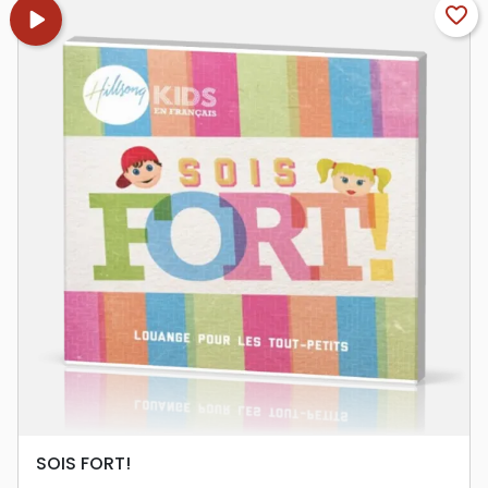
play_arrow
favorite_border
SOIS FORT!