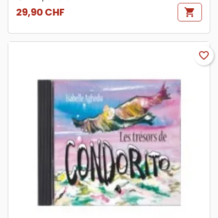
29,90 CHF
shopping_cart
Prix
favorite_border