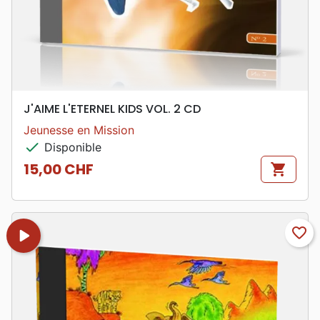
J'AIME L'ETERNEL KIDS VOL. 2 CD
Jeunesse en Mission
check
Disponible
15,00 CHF
shopping_cart
Prix
play_arrow
favorite_border