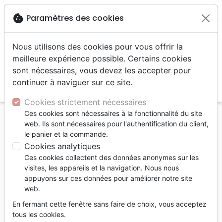
menu
shopping_cart
account_circle
cookie
Paramètres des cookies
Nous utilisons des cookies pour vous offrir la
meilleure expérience possible. Certains cookies
sont nécessaires, vous devez les accepter pour
continuer à naviguer sur ce site.
search
Reche
Cookies strictement nécessaires
Ces cookies sont nécessaires à la fonctionnalité du site
Accueil
Livres
St-Esprit
web. Ils sont nécessaires pour l'authentification du client,
Don du Saint-Esprit (Le) - Revêtement de
le panier et la commande.
puissance pour l'Eglise
Cookies analytiques
Ces cookies collectent des données anonymes sur les
Le Don du Saint-Esprit
visites, les appareils et la navigation. Nous nous
Revêtement de puissance pour l'église
appuyons sur ces données pour améliorer notre site
web.
Emirian Philippe H.
En fermant cette fenêtre sans faire de choix, vous acceptez
Référence
VEV4440
EAN
9782363344403
tous les cookies.
Viens et Vois