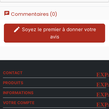
chat
Commentaires (0)
edit
Soyez le premier à donner votre
avis
CONTACT
PRODUITS
INFORMATIONS
VOTRE COMPTE