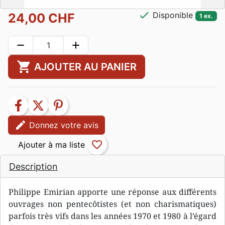
check
Disponible
24,00 CHF
1 ex.
remove
add
shopping_cart
AJOUTER AU PANIER
facebook
twitter
pinterest
edit
Donnez votre avis
favorite_border
Description
Philippe Emirian apporte une réponse aux différents
ouvrages non pentecôtistes (et non charismatiques)
parfois très vifs dans les années 1970 et 1980 à l’égard