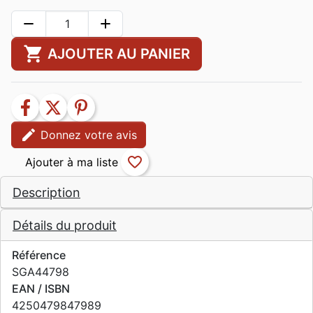
remove
add
shopping_cart
AJOUTER AU PANIER
facebook
twitter
pinterest
edit
Donnez votre avis
favorite_border
Description
Détails du produit
Référence
SGA44798
EAN / ISBN
4250479847989