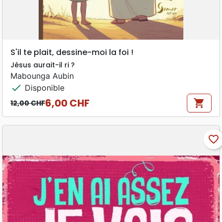
S'il te plait, dessine-moi la foi !
Jésus aurait-il ri ?
Mabounga Aubin
check
Disponible
6,00 CHF
shopping_cart
12,00 CHF
Prix de base
Prix
favorite_border