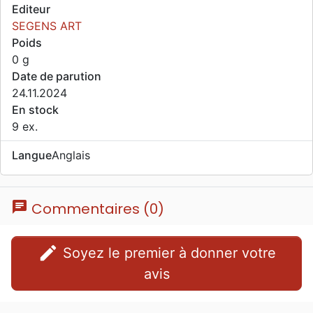
Editeur
SEGENS ART
Poids
0 g
Date de parution
24.11.2024
En stock
9 ex.
Langue
Anglais
chat
Commentaires (0)
edit
Soyez le premier à donner votre
avis