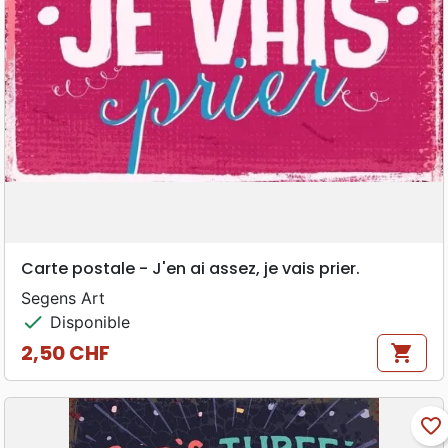
Carte postale - J'en ai assez, je vais prier.
Segens Art
check
Disponible
2,50 CHF
shopping_cart
Prix
favorite_border