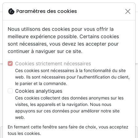
menu
shopping_cart
account_circle
cookie
Paramètres des cookies
Nous utilisons des cookies pour vous offrir la
meilleure expérience possible. Certains cookies
sont nécessaires, vous devez les accepter pour
continuer à naviguer sur ce site.
search
Reche
Cookies strictement nécessaires
Ces cookies sont nécessaires à la fonctionnalité du site
Accueil
Divers
Papeterie
web. Ils sont nécessaires pour l'authentification du client,
God uses all our broken pieces
le panier et la commande.
Cookies analytiques
God uses all our broken pieces
Ces cookies collectent des données anonymes sur les
Segens Art
visites, les appareils et la navigation. Nous nous
appuyons sur ces données pour améliorer notre site
Référence
SGA44798
EAN
4250479847989
web.
SEGENS ART
Editeur
En fermant cette fenêtre sans faire de choix, vous acceptez
tous les cookies.