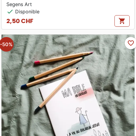
Segens Art
check
Disponible
2,50 CHF
shopping_cart
Prix
favorite_border
-50%