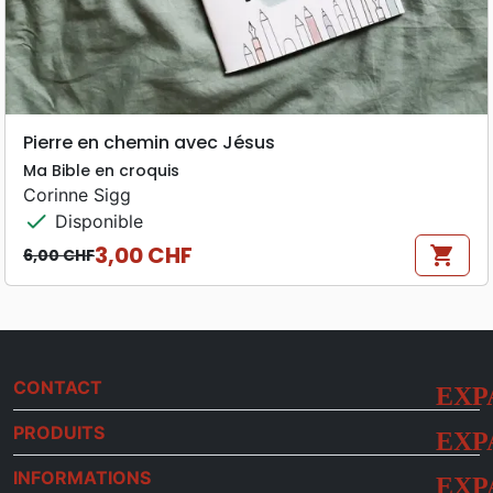
Pierre en chemin avec Jésus
Ma Bible en croquis
Corinne Sigg
check
Disponible
3,00 CHF
shopping_cart
6,00 CHF
Prix de base
Prix
CONTACT
PRODUITS
INFORMATIONS