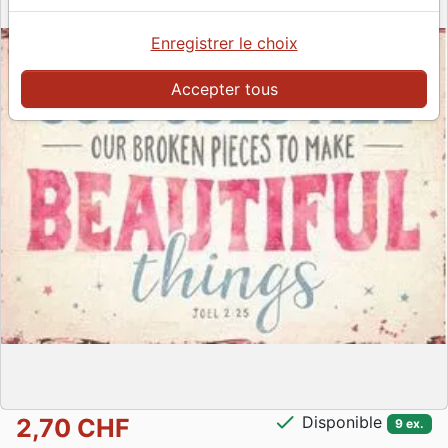
Enregistrer le choix
Accepter tous
check
Disponible
2,70 CHF
9 ex.