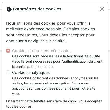
menu
shopping_cart
account_circle
cookie
Paramètres des cookies
Nous utilisons des cookies pour vous offrir la
meilleure expérience possible. Certains cookies
sont nécessaires, vous devez les accepter pour
continuer à naviguer sur ce site.
search
Reche
Cookies strictement nécessaires
Ces cookies sont nécessaires à la fonctionnalité du site
Accueil
Livres
Etude de la Bible
Commentaires
web. Ils sont nécessaires pour l'authentification du client,
NBC - Nouvelle Bible commentée - Evangile selon
le panier et la commande.
Luc
Cookies analytiques
Ces cookies collectent des données anonymes sur les
NBC Nouvelle Bible commentée
visites, les appareils et la navigation. Nous nous
Evangile selon Luc
appuyons sur ces données pour améliorer notre site
web.
Trichard Alain-Michel
En fermant cette fenêtre sans faire de choix, vous acceptez
Référence
VV4459
EAN
9782363344595
tous les cookies.
Viens et Vois