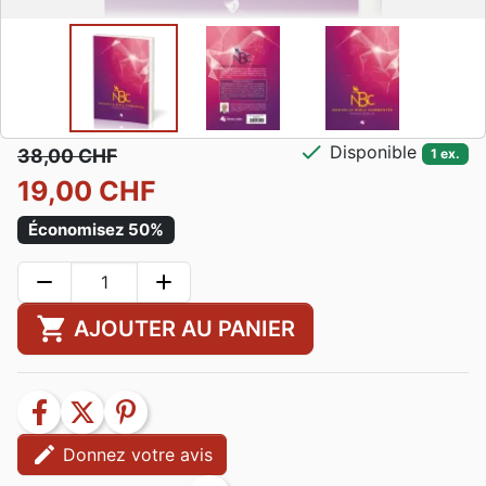
check
Disponible
38,00 CHF
1 ex.
19,00 CHF
Économisez 50%
remove
add
shopping_cart
AJOUTER AU PANIER
facebook
twitter
pinterest
edit
Donnez votre avis