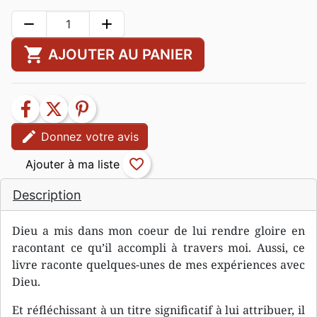
remove
add
shopping_cart
AJOUTER AU PANIER
facebook
twitter
pinterest
edit
Donnez votre avis
favorite_border
Description
Dieu a mis dans mon coeur de lui rendre gloire en
racontant ce qu’il accompli à travers moi. Aussi, ce
livre raconte quelques-unes de mes expériences avec
Dieu.
Et réfléchissant à un titre significatif à lui attribuer, il