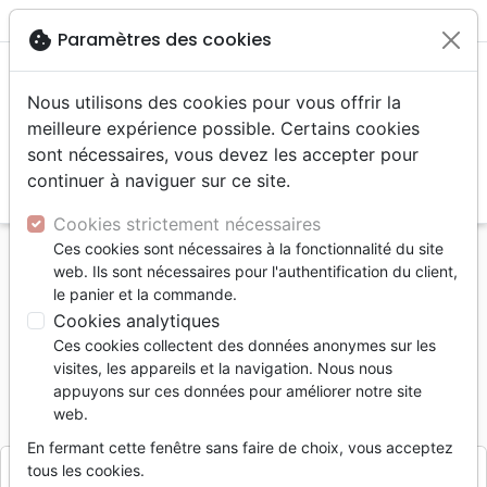
menu
shopping_cart
account_circle
cookie
Paramètres des cookies
Nous utilisons des cookies pour vous offrir la
meilleure expérience possible. Certains cookies
sont nécessaires, vous devez les accepter pour
continuer à naviguer sur ce site.
search
Reche
Cookies strictement nécessaires
Ces cookies sont nécessaires à la fonctionnalité du site
Accueil
Livres
Etude de la Bible
Commentaires
web. Ils sont nécessaires pour l'authentification du client,
Dieu de la dernière minute (Le)
le panier et la commande.
Cookies analytiques
Le Dieu de la dernière minute
Ces cookies collectent des données anonymes sur les
Mario Ferrara
visites, les appareils et la navigation. Nous nous
appuyons sur ces données pour améliorer notre site
Référence
OAS7403
EAN
9782369574033
web.
L'Oasis
Editeur
En fermant cette fenêtre sans faire de choix, vous acceptez
tous les cookies.