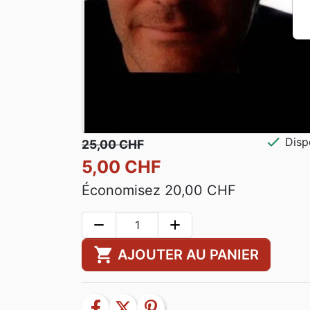
check
Disp
25,00 CHF
5,00 CHF
Économisez 20,00 CHF
remove
add
shopping_cart
AJOUTER AU PANIER
facebook
twitter
pinterest