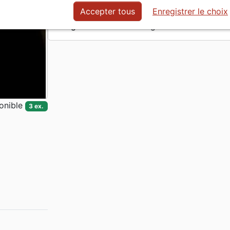
En stock
3 ex.
Accepter tous
Enregistrer le choix
Langue
Anglais
onible
3 ex.