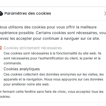
okie
Paramètres des cookies
ous utilisons des cookies pour vous offrir la meilleure
Nouveautés
Bibles
Livres
Jeun
xpérience possible. Certains cookies sont nécessaires, vou
evez les accepter pour continuer à naviguer sur ce site.
elisation
 ans
esse
entaires, reportages
x
Français fondamental
Famille, couple
Adolescents, jeunes
Noël, Musique de fête
Concerts, spectacles
Objets cadeaux
RY THOUGHT OF YOU
y
e
2 ans
umental
ns animés
erie
Autres versions
Personne, santé
Enseignement jeunesse
Recueils et partitions
Jeux
Cookies strictement nécessaires
ur
prit
es Willow Tree
Bibles d'étude
Ethique, société, politique
Fourres de Bible
THE VERY THOUGHT OF YOU
Ces cookies sont nécessaires à la fonctionnalité du site web. Ils
ais courant
tisme, sectes
sont nécessaires pour l'authentification du client, le panier et la
Bibles audio
Religions
PARTIN RORY
commande.
e, adoration, louange
Israël, Messianique
Cookies analytiques
Référence
RPE0011
EAN
0080856001123
Edi
Ces cookies collectent des données anonymes sur les visites, les
Détails du produit
appareils et la navigation. Nous nous appuyons sur ces données
pour améliorer notre site web.
Référence
RPE0011
EAN / ISBN
0080856001123
n fermant cette fenêtre sans faire de choix, vous acceptez tous les
ookies.
Editeur
RORYN PARTI ENTER
Poids
0 g