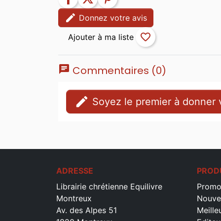
edit
Donnez votre avis
favorite_border
chat
Commentaires (0)
edit
Soyez le premier à donner v
ADRESSE
PROD
Librairie chrétienne Equilivre
Promo
Montreux
Nouve
Av. des Alpes 51
Meille