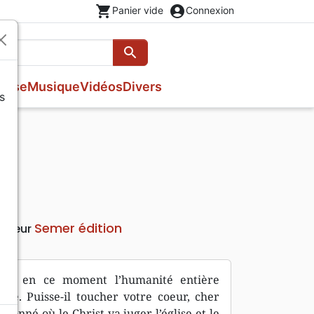
shopping_cart
account_circle
Panier vide
Connexion
search
Rechercher
esse
Musique
Vidéos
Divers
s
Nouveaux Testaments
Fêtes chrétiennes
Prières, méditations jeunesse
Evangiles
Romans
Livres d'activités
Bandes dessinées
Livres cadeaux
Théâtre, saynettes
Semer édition
diteur
sent en ce moment l’humanité entière
ité. Puisse-il toucher votre coeur, cher
 sonné où le Christ va juger l’église et le