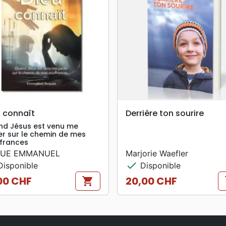
search
search
APERÇU RAPIDE
APERÇU RAPIDE
u connaît
Derrière ton sourire
d Jésus est venu me
er sur le chemin de mes
frances
UE EMMANUEL
Marjorie Waefler
check
isponible
Disponible
00 CHF
20,00 CHF
shopping_cart
s
Prix