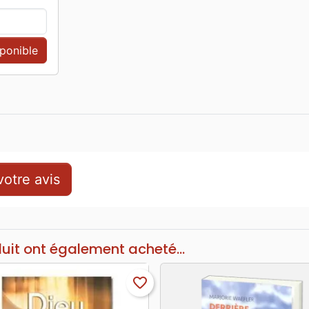
sponible
otre avis
duit ont également acheté...
favorite_border