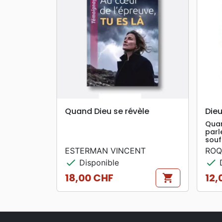
search
APERÇU RAPIDE
Quand Dieu se révèle
Die
Quan
parl
souf
ESTERMAN VINCENT
ROQ
check
check
Disponible
D
18,00 CHF
12,
shopping_cart
Prix
Prix