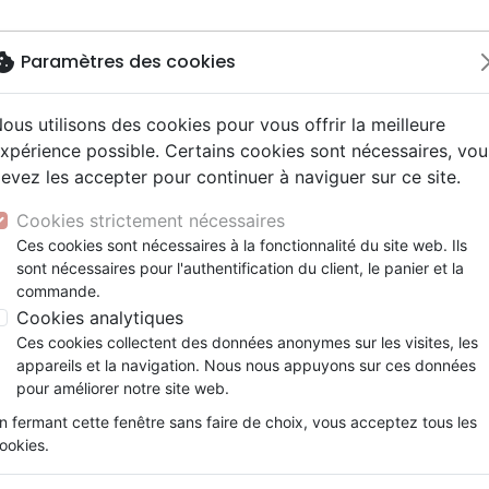
okie
Paramètres des cookies
ous utilisons des cookies pour vous offrir la meilleure
Nouveautés
Bibles
Livres
Jeun
xpérience possible. Certains cookies sont nécessaires, vou
evez les accepter pour continuer à naviguer sur ce site.
elisation
 ans
esse
entaires, reportages
x
Français fondamental
Famille, couple
Adolescents, jeunes
Noël, Musique de fête
Concerts, spectacles
Objets cadeaux
es et traités
Un sera pris, l'autre laissé (L')
y
e
2 ans
umental
ns animés
erie
Autres versions
Personne, santé
Enseignement jeunesse
Recueils et partitions
Jeux
Cookies strictement nécessaires
ur
prit
es Willow Tree
Bibles d'étude
Ethique, société, politique
Fourres de Bible
L'un sera pris, l'autre laissé
Ces cookies sont nécessaires à la fonctionnalité du site web. Ils
ais courant
tisme, sectes
sont nécessaires pour l'authentification du client, le panier et la
Bibles audio
Religions
AVERTISSEMENT
commande.
e, adoration, louange
Israël, Messianique
Cookies analytiques
Pasteur A. Antomarchi
Ces cookies collectent des données anonymes sur les visites, les
Référence
SEM2274
EAN
9782490722747
E
appareils et la navigation. Nous nous appuyons sur ces données
Description
Détails du produit
pour améliorer notre site web.
n fermant cette fenêtre sans faire de choix, vous acceptez tous les
Les événements tragiques qui boulever
ookies.
donnent à cet écrit la plus brûlante actual
lecteur, car ne vous y trompez pas, l’heure a