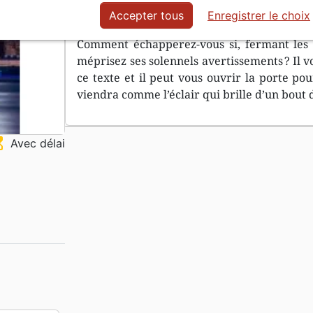
monde.
Accepter tous
Enregistrer le choix
Comment échapperez-vous si, fermant les ye
méprisez ses solennels avertissements ? Il v
ce texte et il peut vous ouvrir la porte pour
viendra comme l’éclair qui brille d’un bout d
ss_top
Avec délai