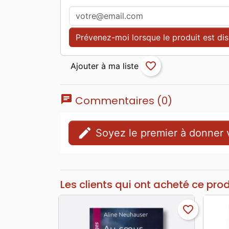
Prévenez-moi lorsque le produit est di
favorite_border
chat
Commentaires (0)
edit
Soyez le premier à donner v
Les clients qui ont acheté ce pro
favorite_border