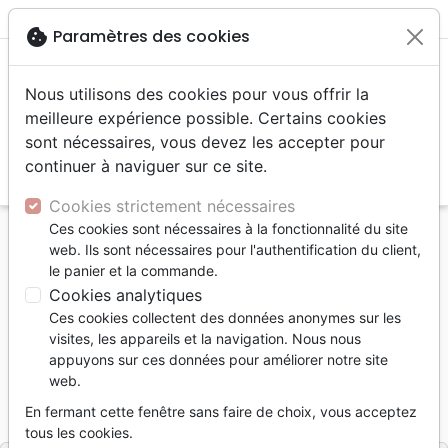
menu
shopping_cart
account_circle
cookie
Paramètres des cookies
Nous utilisons des cookies pour vous offrir la
meilleure expérience possible. Certains cookies
sont nécessaires, vous devez les accepter pour
continuer à naviguer sur ce site.
search
Reche
Cookies strictement nécessaires
Ces cookies sont nécessaires à la fonctionnalité du site
Accueil
Livres
Bandes dessinées
web. Ils sont nécessaires pour l'authentification du client,
Rendez-vous dans la forêt-Origine 2
le panier et la commande.
Cookies analytiques
Origine 2
Ces cookies collectent des données anonymes sur les
Rendez-vous dans la forêt
visites, les appareils et la navigation. Nous nous
appuyons sur ces données pour améliorer notre site
ALAIN AUDERSET
web.
Référence
AUD8772
EAN
9782940487721
En fermant cette fenêtre sans faire de choix, vous acceptez
AUDERSET ALAIN
Editeur
tous les cookies.