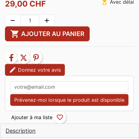
hourglass_top
Avec délai
29,00 CHF
remove
add
shopping_cart
AJOUTER AU PANIER
facebook
twitter
pinterest
edit
Donnez votre avis
Prévenez-moi lorsque le produit est disponible
favorite_border
Description