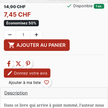
check
Disponible
14,90 CHF
1 ex.
7,45 CHF
Économisez 50%
remove
add
shopping_cart
AJOUTER AU PANIER
facebook
twitter
pinterest
edit
Donnez votre avis
favorite_border
Description
Dans ce livre qui arrive à point nommé, l’auteur nous