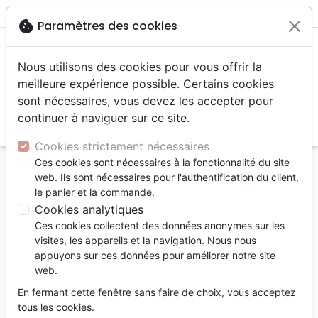
menu
shopping_cart
account_circle
cookie
Paramètres des cookies
Nous utilisons des cookies pour vous offrir la
meilleure expérience possible. Certains cookies
sont nécessaires, vous devez les accepter pour
continuer à naviguer sur ce site.
search
Reche
Cookies strictement nécessaires
Ces cookies sont nécessaires à la fonctionnalité du site
Accueil
Livres
Etude de la Bible
web. Ils sont nécessaires pour l'authentification du client,
QU'ENSEIGNE REELLEMENT LA BIBLE AU SUJET
le panier et la commande.
DE L'HOMOSEXUALITE
Cookies analytiques
Ces cookies collectent des données anonymes sur les
QU'ENSEIGNE REELLEMENT LA BIBLE AU
visites, les appareils et la navigation. Nous nous
SUJET DE L'HOMOSEXUALITE
appuyons sur ces données pour améliorer notre site
web.
Kevin DeYoung
En fermant cette fenêtre sans faire de choix, vous acceptez
Référence
PC2266
EAN
9782890822665
tous les cookies.
Impact
Editeur