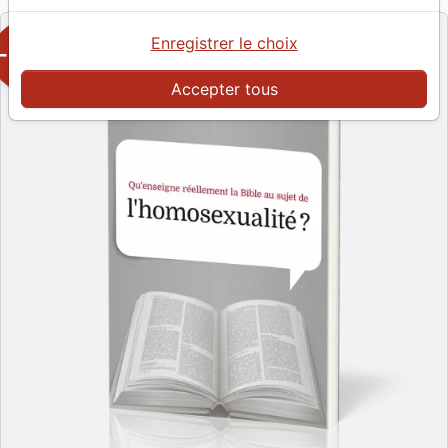
Enregistrer le choix
-50%
Accepter tous