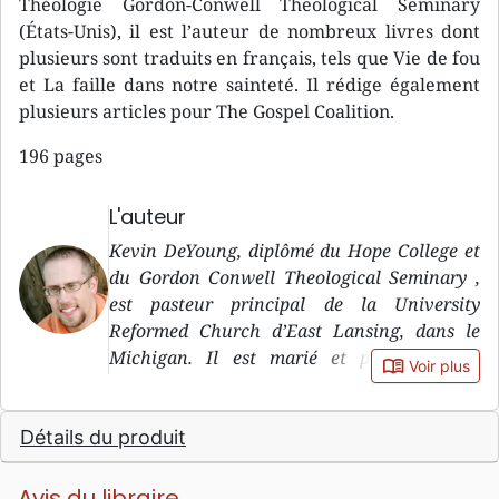
Théologie Gordon-Conwell Theological Seminary
(États-Unis), il est l’auteur de nombreux livres dont
plusieurs sont traduits en français, tels que Vie de fou
et La faille dans notre sainteté. Il rédige également
plusieurs articles pour The Gospel Coalition.
196 pages
L'auteur
Kevin DeYoung, diplômé du Hope College et
du Gordon Conwell Theological Seminary ,
est pasteur principal de la University
Reformed Church d’East Lansing, dans le
Michigan. Il est marié et père de trois
book_open
Voir plus
enfants.
Détails du produit
Avis du libraire