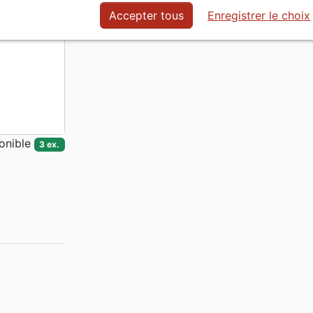
Date de parution
25.11.2025
Accepter tous
Enregistrer le choix
En stock
3 ex.
onible
3 ex.