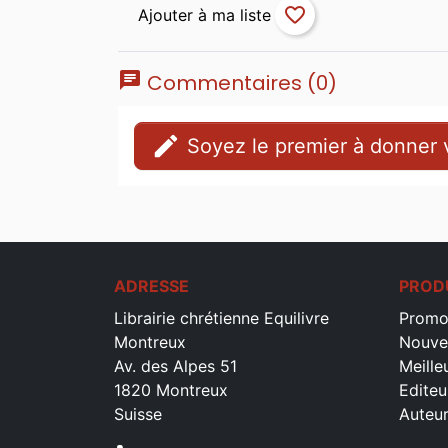
favorite_border
chat
Commentaires (0)
edit
Soyez le premier à donner v
ADRESSE
PROD
Librairie chrétienne Equilivre
Promo
Montreux
Nouve
Av. des Alpes 51
Meille
1820 Montreux
Editeu
Suisse
Auteu