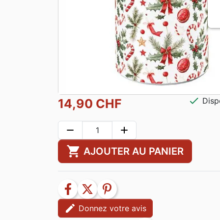
check
Disp
14,90 CHF
remove
add
shopping_cart
AJOUTER AU PANIER
facebook
twitter
pinterest
edit
Donnez votre avis