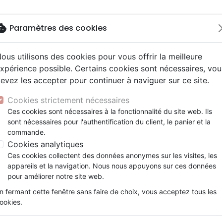
okie
Paramètres des cookies
ous utilisons des cookies pour vous offrir la meilleure
Nouveautés
Bibles
Livres
Jeun
xpérience possible. Certains cookies sont nécessaires, vou
evez les accepter pour continuer à naviguer sur ce site.
elisation
 ans
esse
entaires, reportages
x
Français fondamental
Famille, couple
Adolescents, jeunes
Noël, Musique de fête
Concerts, spectacles
Objets cadeaux
e petite Noël élements (Christmas elements)
y
e
2 ans
umental
ns animés
erie
Autres versions
Personne, santé
Enseignement jeunesse
Recueils et partitions
Jeux
Cookies strictement nécessaires
ur
prit
es Willow Tree
Bibles d'étude
Ethique, société, politique
Fourres de Bible
Bougie petite Noël élements
Ces cookies sont nécessaires à la fonctionnalité du site web. Ils
ais courant
tisme, sectes
sont nécessaires pour l'authentification du client, le panier et la
Bibles audio
Religions
Ambiente
commande.
e, adoration, louange
Israël, Messianique
Cookies analytiques
Référence
AMB1146
EAN
8712159211467
Edit
Ces cookies collectent des données anonymes sur les visites, les
Détails du produit
appareils et la navigation. Nous nous appuyons sur ces données
pour améliorer notre site web.
Référence
AMB1146
EAN / ISBN
8712159211467
n fermant cette fenêtre sans faire de choix, vous acceptez tous les
ookies.
Editeur
Ambiente
Poids
0 g