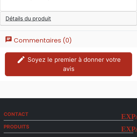
Détails du produit
chat
Commentaires (0)
edit
Soyez le premier à donner votre
avis
CONTACT
PRODUITS