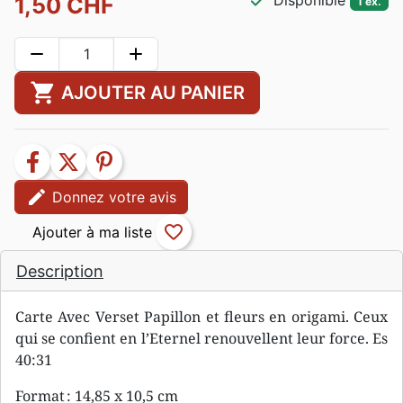
check
Disponible
1,50 CHF
1 ex.
remove
add
shopping_cart
AJOUTER AU PANIER
facebook
twitter
pinterest
edit
Donnez votre avis
favorite_border
Description
Carte Avec Verset Papillon et fleurs en origami. Ceux
qui se confient en l’Eternel renouvellent leur force. Es
40:31
Format : 14,85 x 10,5 cm