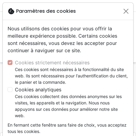
menu
shopping_cart
account_circle
cookie
Paramètres des cookies
Nous utilisons des cookies pour vous offrir la
meilleure expérience possible. Certains cookies
sont nécessaires, vous devez les accepter pour
continuer à naviguer sur ce site.
search
Reche
Cookies strictement nécessaires
Ces cookies sont nécessaires à la fonctionnalité du site
Accueil
Divers
Papeterie
web. Ils sont nécessaires pour l'authentification du client,
Carte postale - Papillon et fleurs en origami
le panier et la commande.
Cookies analytiques
Carte postale - Papillon et fleurs en
Ces cookies collectent des données anonymes sur les
origami
visites, les appareils et la navigation. Nous nous
appuyons sur ces données pour améliorer notre site
CEDIS
web.
Référence
CED3950
EAN
2110000039509
En fermant cette fenêtre sans faire de choix, vous acceptez
Cedis
Editeur
tous les cookies.