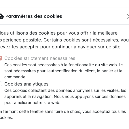
okie
Paramètres des cookies
ous utilisons des cookies pour vous offrir la meilleure
Nouveautés
Bibles
Livres
Jeun
xpérience possible. Certains cookies sont nécessaires, vou
evez les accepter pour continuer à naviguer sur ce site.
y
elisation
 ans
esse
entaires, reportages
x
Autres versions
Famille, couple
Adolescents, jeunes
Recueils et partitions
Concerts, spectacles
Objets cadeaux
e voyageur (Les)
ur
e
2 ans
 Musique de fête
ns animés
erie
Bibles d'étude
Personne, santé
Enseignement jeunesse
Jeux
Cookies strictement nécessaires
ais courant
prit
es Willow Tree
Bibles audio
Ethique, société, politique
Fourres de Bible
Les amis et le voyageur
Ces cookies sont nécessaires à la fonctionnalité du site web. Ils
ais fondamental
tisme, sectes
sont nécessaires pour l'authentification du client, le panier et la
Nouveaux Testaments
Religions
SAM BREWSTER
commande.
e, adoration, louange
Israël, Messianique
Cookies analytiques
Référence
BLF7147
EAN
9782386571473
Edi
Ces cookies collectent des données anonymes sur les visites, les
Description
Détails du produit
appareils et la navigation. Nous nous appuyons sur ces données
pour améliorer notre site web.
Deux amis marchent sur la longue route q
n fermant cette fenêtre sans faire de choix, vous acceptez tous les
est lourd de chagrin, car l’homme qu’ils aim
ookies.
rejoint et partage avec eux une vérité stupéfi
en réalité le début d’un magnifique pro