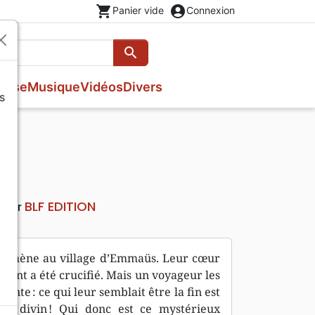
shopping_cart
account_circle
Panier vide
Connexion
search
Rechercher
esse
Musique
Vidéos
Divers
s
Evangiles
Fêtes chrétiennes
Prières, méditations jeunesse
Romans
Livres d'activités
Bandes dessinées
Livres cadeaux
BLF EDITION
teur
ui mène au village d’Emmaüs. Leur cœur
aient a été crucifié. Mais un voyageur les
ante : ce qui leur semblait être la fin est
jet divin ! Qui donc est ce mystérieux