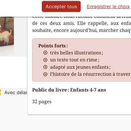
étranger ?
Accepter tous
Enregistrer le choix
Cette histoire nous raconte comment la trist
de ces deux amis. Elle rappelle, aux en
souhaite, encore aujourd’hui, marcher chaq
Points forts :
très belles illustrations ;
un texte tout en rime ;
adapté aux jeunes enfants ;
l’histoire de la résurrection à trave
Public du livre : Enfants 4-7 ans
ss_top
Avec délai
32 pages