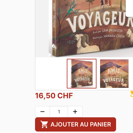
hourgla
16,50 CHF
remove
add
shopping_cart
AJOUTER AU PANIER