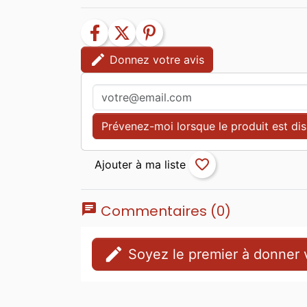
facebook
twitter
pinterest
edit
Donnez votre avis
Prévenez-moi lorsque le produit est di
favorite_border
chat
Commentaires (0)
edit
Soyez le premier à donner v