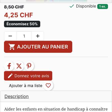
check
Disponible
8,50 CHF
1 ex.
4,25 CHF
Économisez 50%
remove
add
shopping_cart
AJOUTER AU PANIER
facebook
twitter
pinterest
edit
Donnez votre avis
favorite_border
Description
Aider les enfants en situation de handicap à connaître