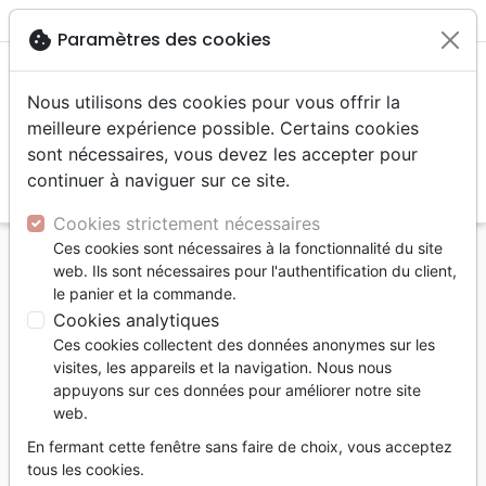
menu
shopping_cart
account_circle
cookie
Paramètres des cookies
Nous utilisons des cookies pour vous offrir la
meilleure expérience possible. Certains cookies
sont nécessaires, vous devez les accepter pour
continuer à naviguer sur ce site.
search
Reche
Cookies strictement nécessaires
Ces cookies sont nécessaires à la fonctionnalité du site
Accueil
Jeunesse
Enseignement jeunesse
web. Ils sont nécessaires pour l'authentification du client,
ACCUEILLIR LES ENFANTS EN SITUATION DE
le panier et la commande.
HANDICAP
Cookies analytiques
Ces cookies collectent des données anonymes sur les
ACCUEILLIR LES ENFANTS EN
visites, les appareils et la navigation. Nous nous
SITUATION DE HANDICAP
appuyons sur ces données pour améliorer notre site
web.
Denise Abrahall
En fermant cette fenêtre sans faire de choix, vous acceptez
Référence
LLBF1794
EAN
9782850317941
tous les cookies.
LLB EDITIONS
Editeur