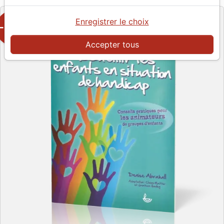
Enregistrer le choix
-50%
Accepter tous