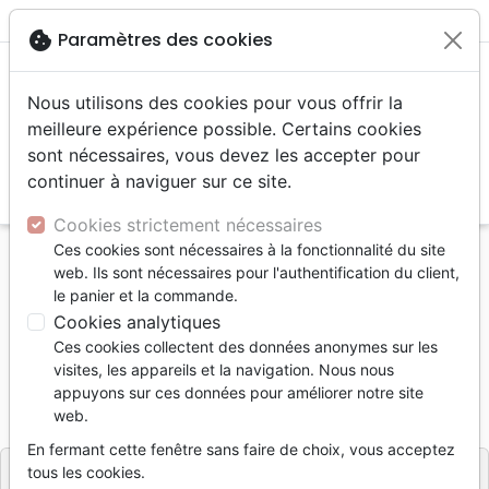
menu
shopping_cart
account_circle
cookie
Paramètres des cookies
Nous utilisons des cookies pour vous offrir la
meilleure expérience possible. Certains cookies
sont nécessaires, vous devez les accepter pour
continuer à naviguer sur ce site.
search
Reche
Cookies strictement nécessaires
Ces cookies sont nécessaires à la fonctionnalité du site
Accueil
Livres
Edification
web. Ils sont nécessaires pour l'authentification du client,
Espérer au coeur de la dépression
le panier et la commande.
Cookies analytiques
Espérer au coeur de la dépression
Ces cookies collectent des données anonymes sur les
Charles Haddon Spurgeon
visites, les appareils et la navigation. Nous nous
appuyons sur ces données pour améliorer notre site
Référence
BLF7144
EAN
9782386571442
web.
BLF
Editeur
En fermant cette fenêtre sans faire de choix, vous acceptez
tous les cookies.