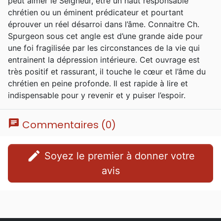
peut aimer le Seigneur, être un haut responsable
rapidement dépassé les limites de son
chrétien ou un éminent prédicateur et pourtant
bâtiment et a déménagé à Exeter Hall, puis
éprouver un réel désarroi dans l’âme. Connaitre Ch.
au Surrey Music Hall. Dans ces lieux,
Spurgeon sous cet angle est d’une grande aide pour
Spurgeon prêchait fréquemment devant des
une foi fragilisée par les circonstances de la vie qui
auditoires de plus de 10 000 personnes, à
entrainent la dépression intérieure. Cet ouvrage est
l'époque où l'amplification électronique
très positif et rassurant, il touche le cœur et l’âme du
n'existait pas encore. En 1861, la
chrétien en peine profonde. Il est rapide à lire et
congrégation s'installe définitivement dans
indispensable pour y revenir et y puiser l’espoir.
le nouveau Metropolitan Tabernacle. Ses
sermons sont publiés chaque semaine. Au
moment de sa mort, plus de 3600 d'entre eux
chat
Commentaires (0)
sont en circulation, en sus de 49 volumes de
commentaires, proverbes, et anecdotes.
edit
Soyez le premier à donner votre
avis