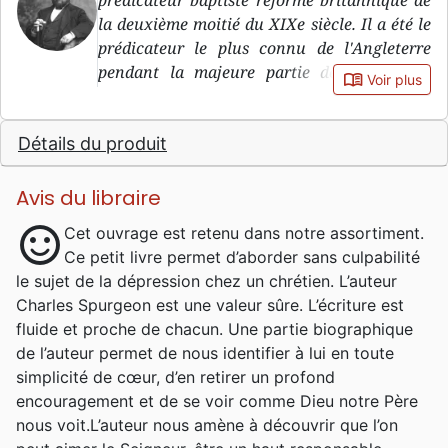
prédicateur baptiste réformé britannique de
la deuxième moitié du XIXe siècle. Il a été le
prédicateur le plus connu de l'Angleterre
pendant la majeure partie de la seconde
book_open
Voir plus
moitié du XIXe siècle. Son père, James
Spurgeon, et son grand-père, John Spurgeon,
Détails du produit
étant pasteurs, il fut élevé dans la
connaissance de l'Évangile. Cependant, c'est
en chemin vers un rendez-vous qu'une
Avis du libraire
tempête de neige le poussa à rentrer dans
sentiment_satisfied
Cet ouvrage est retenu dans notre assortiment.
une église méthodiste de Colchester et qu'il
Ce petit livre permet d’aborder sans culpabilité
pris la décision de se convertir au
le sujet de la dépression chez un chrétien. L’auteur
christianisme, chose faite en mai 1850,
Charles Spurgeon est une valeur sûre. L’écriture est
quelques jours avant ses seize ans. En 1854,
fluide et proche de chacun. Une partie biographique
quatre ans seulement après sa conversion,
de l’auteur permet de nous identifier à lui en toute
Spurgeon, est devenu pasteur de la célèbre
simplicité de cœur, d’en retirer un profond
église de New Park Street à Londres
encouragement et de se voir comme Dieu notre Père
(autrefois dirigée par le célèbre théologien
nous voit.L’auteur nous amène à découvrir que l’on
baptiste John Gill). La congrégation a