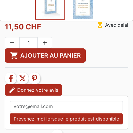
hourglass_top
Avec délai
11,50 CHF
remove
add
shopping_cart
AJOUTER AU PANIER
facebook
twitter
pinterest
edit
Donnez votre avis
Prévenez-moi lorsque le produit est disponible