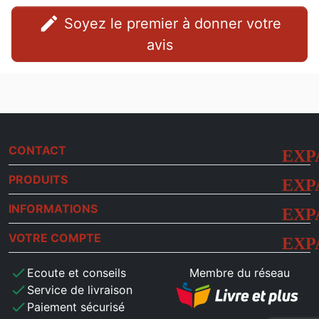
edit
Soyez le premier à donner votre
avis
CONTACT
PRODUITS
INFORMATIONS
VOTRE COMPTE
check
Ecoute et conseils
Membre du réseau
check
Service de livraison
check
Paiement sécurisé