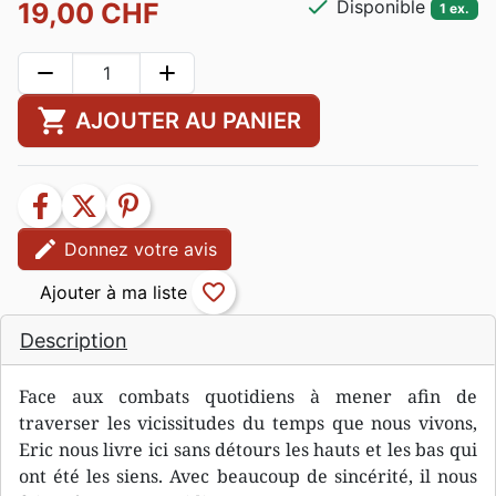
check
Disponible
19,00 CHF
1 ex.
remove
add
shopping_cart
AJOUTER AU PANIER
facebook
twitter
pinterest
edit
Donnez votre avis
favorite_border
Description
Face aux combats quotidiens à mener afin de
traverser les vicissitudes du temps que nous vivons,
Eric nous livre ici sans détours les hauts et les bas qui
ont été les siens. Avec beaucoup de sincérité, il nous