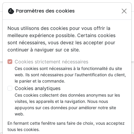
menu
shopping_cart
account_circle
cookie
Paramètres des cookies
Nous utilisons des cookies pour vous offrir la
meilleure expérience possible. Certains cookies
sont nécessaires, vous devez les accepter pour
continuer à naviguer sur ce site.
search
Reche
Cookies strictement nécessaires
Ces cookies sont nécessaires à la fonctionnalité du site
Accueil
Livres
Témoignages, biographies
web. Ils sont nécessaires pour l'authentification du client,
Yeux de la foi (Les) - Point de vue
le panier et la commande.
Cookies analytiques
Les yeux de la foi
Ces cookies collectent des données anonymes sur les
Point de vue
visites, les appareils et la navigation. Nous nous
appuyons sur ces données pour améliorer notre site
Eric Payan
web.
Référence
SEM2283
EAN
9782490722839
En fermant cette fenêtre sans faire de choix, vous acceptez
SEMEREDITIONS
Editeur
tous les cookies.