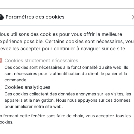
okie
Paramètres des cookies
ous utilisons des cookies pour vous offrir la meilleure
Nouveautés
Bibles
Livres
Jeun
xpérience possible. Certains cookies sont nécessaires, vou
evez les accepter pour continuer à naviguer sur ce site.
elisation
 ans
esse
entaires, reportages
x
Français fondamental
Famille, couple
Adolescents, jeunes
Noël, Musique de fête
Concerts, spectacles
Objets cadeaux
ue
Lève-toi - Prends tes responsabilités et agis
y
e
2 ans
umental
ns animés
erie
Autres versions
Personne, santé
Enseignement jeunesse
Recueils et partitions
Jeux
Cookies strictement nécessaires
ur
prit
es Willow Tree
Bibles d'étude
Ethique, société, politique
Fourres de Bible
Lève-toi
Ces cookies sont nécessaires à la fonctionnalité du site web. Ils
ais courant
tisme, sectes
sont nécessaires pour l'authentification du client, le panier et la
Bibles audio
Religions
rends tes responsablilité et agis
commande.
e, adoration, louange
Israël, Messianique
Cookies analytiques
Marc Früh
Ces cookies collectent des données anonymes sur les visites, les
Référence
ELR2723
EAN
9782839927239
Edi
appareils et la navigation. Nous nous appuyons sur ces données
Description
Détails du produit
pour améliorer notre site web.
n fermant cette fenêtre sans faire de choix, vous acceptez tous les
Chrétien actif en politique ! ? Réflexions li
ookies.
nombreux croyants : Un chrétien peut-il, ose-t