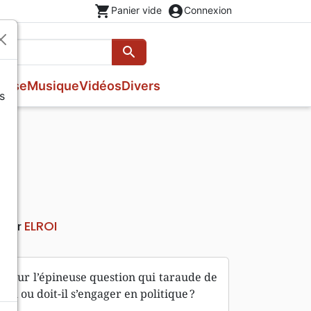
shopping_cart
account_circle
Panier vide
Connexion
search
Rechercher
esse
Musique
Vidéos
Divers
s
Nouveaux Testaments
Fêtes chrétiennes
Prières, méditations jeunesse
Evangiles
Romans
Livres d'activités
Bandes dessinées
Livres cadeaux
Théâtre, saynettes
ELROI
teur
bres sur l’épineuse question qui taraude de
-il ou doit-il s’engager en politique ?