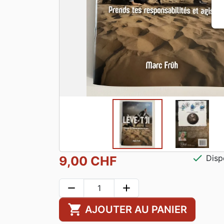
check
Disp
9,00 CHF
remove
add
shopping_cart
AJOUTER AU PANIER