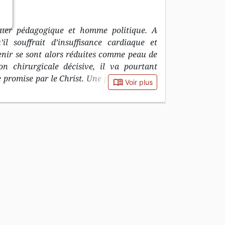
ller pédagogique et homme politique. A
’il souffrait d’insuffisance cardiaque et
enir se sont alors réduites comme peau de
n chirurgicale décisive, il va pourtant
 promise par le Christ. Une paix qui ne l’a
book_open
Voir plus