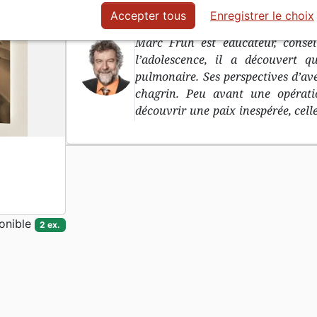
Accepter tous
Enregistrer le choix
L'auteur
Marc Früh est éducateur, consei
l’adolescence, il a découvert qu
pulmonaire. Ses perspectives d’av
chagrin. Peu avant une opératio
découvrir une paix inespérée, celle
plus jamais quittée.
onible
2 ex.