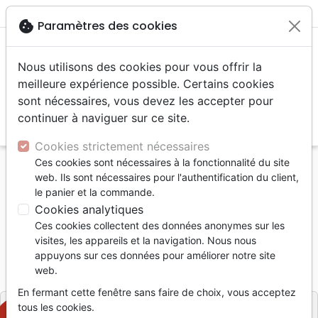
menu
shopping_cart
account_circle
cookie
Paramètres des cookies
Nous utilisons des cookies pour vous offrir la
meilleure expérience possible. Certains cookies
sont nécessaires, vous devez les accepter pour
continuer à naviguer sur ce site.
search
Reche
Cookies strictement nécessaires
Ces cookies sont nécessaires à la fonctionnalité du site
Accueil
Livres
Etude de la Bible
Commentaires
web. Ils sont nécessaires pour l'authentification du client,
MONDE DE L'ANCIEN TESTAMENT (LE)
le panier et la commande.
Cookies analytiques
MONDE DE L'ANCIEN TESTAMENT (LE)
Ces cookies collectent des données anonymes sur les
PACKER & TENNEY & WHITE
visites, les appareils et la navigation. Nous nous
appuyons sur ces données pour améliorer notre site
Référence
VIDA9002
EAN
9780829709599
web.
Vida
Editeur
En fermant cette fenêtre sans faire de choix, vous acceptez
tous les cookies.