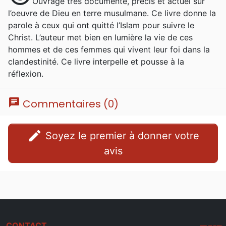
Ouvrage très documenté, précis et actuel sur
l’oeuvre de Dieu en terre musulmane. Ce livre donne la
parole à ceux qui ont quitté l’Islam pour suivre le
Christ. L’auteur met bien en lumière la vie de ces
hommes et de ces femmes qui vivent leur foi dans la
clandestinité. Ce livre interpelle et pousse à la
réflexion.
chat
Commentaires (0)
edit
Soyez le premier à donner votre
avis
CONTACT