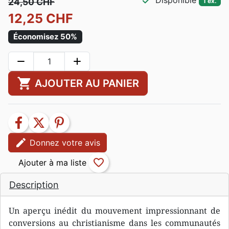
check
Disponible
24,50 CHF
1 ex.
12,25 CHF
Économisez 50%
remove
add
shopping_cart
AJOUTER AU PANIER
facebook
twitter
pinterest
edit
Donnez votre avis
favorite_border
Description
Un aperçu inédit du mouvement impressionnant de
conversions au christianisme dans les communautés