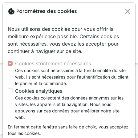
menu
shopping_cart
account_circle
cookie
Paramètres des cookies
Nous utilisons des cookies pour vous offrir la
meilleure expérience possible. Certains cookies
sont nécessaires, vous devez les accepter pour
continuer à naviguer sur ce site.
search
Reche
Cookies strictement nécessaires
Ces cookies sont nécessaires à la fonctionnalité du site
Accueil
Livres
Evangelisation
web. Ils sont nécessaires pour l'authentification du client,
UN SOUFFLE DANS LA MAISON DE L'ISLAM
le panier et la commande.
Cookies analytiques
UN SOUFFLE DANS LA MAISON DE
Ces cookies collectent des données anonymes sur les
L'ISLAM
visites, les appareils et la navigation. Nous nous
appuyons sur ces données pour améliorer notre site
David Garrison
web.
Référence
PP6119
EAN
9782365261197
En fermant cette fenêtre sans faire de choix, vous acceptez
Première Partie
Editeur
tous les cookies.