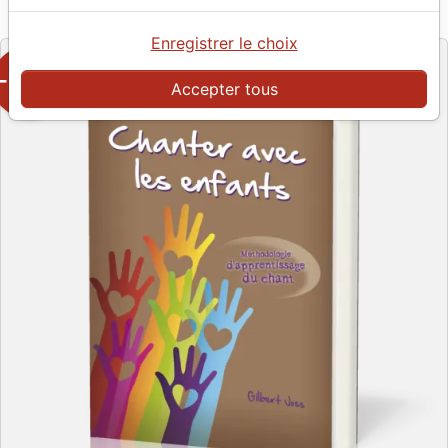
LLB FRANCE
Editeur
Enregistrer le choix
-50%
Accepter tous