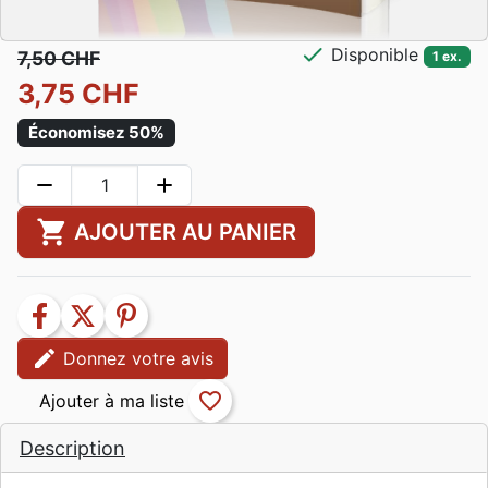
check
Disponible
7,50 CHF
1 ex.
3,75 CHF
Économisez 50%
remove
add
shopping_cart
AJOUTER AU PANIER
facebook
twitter
pinterest
edit
Donnez votre avis
favorite_border
Description