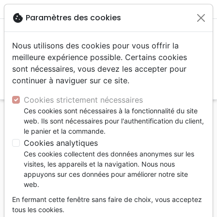
menu
shopping_cart
account_circle
cookie
Paramètres des cookies
Nous utilisons des cookies pour vous offrir la
meilleure expérience possible. Certains cookies
sont nécessaires, vous devez les accepter pour
continuer à naviguer sur ce site.
search
Reche
Cookies strictement nécessaires
Ces cookies sont nécessaires à la fonctionnalité du site
Accueil
Jeunesse
Enseignement jeunesse
web. Ils sont nécessaires pour l'authentification du client,
Chanter avec les enfants - Méthodologie
le panier et la commande.
d'apprentissage du chant
Cookies analytiques
Ces cookies collectent des données anonymes sur les
Chanter avec les enfants -
visites, les appareils et la navigation. Nous nous
Méthodologie d'apprentissage du
appuyons sur ces données pour améliorer notre site
chant
web.
Gilbert Joss
En fermant cette fenêtre sans faire de choix, vous acceptez
tous les cookies.
Référence
LLBF1859
EAN
9782850318597