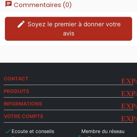
chat
Commentaires (0)
edit
Soyez le premier à donner votre
avis
CONTACT
PRODUITS
INFORMATIONS
VOTRE COMPTE
check
Ecoute et conseils
Membre du réseau