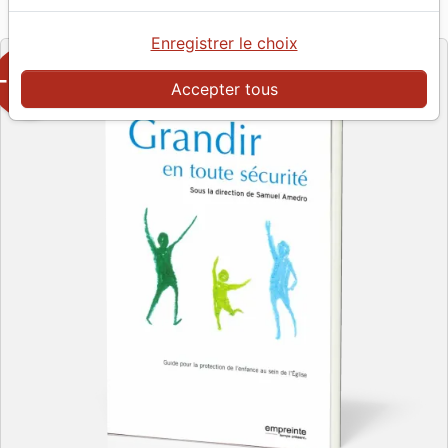
Empreinte
Editeur
Enregistrer le choix
-50%
Accepter tous