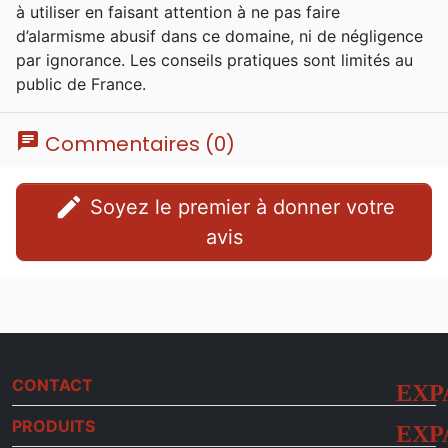
à utiliser en faisant attention à ne pas faire
d’alarmisme abusif dans ce domaine, ni de négligence
par ignorance. Les conseils pratiques sont limités au
public de France.
chat
Commentaires (0)
edit
Soyez le premier à donner votre
avis
CONTACT
PRODUITS