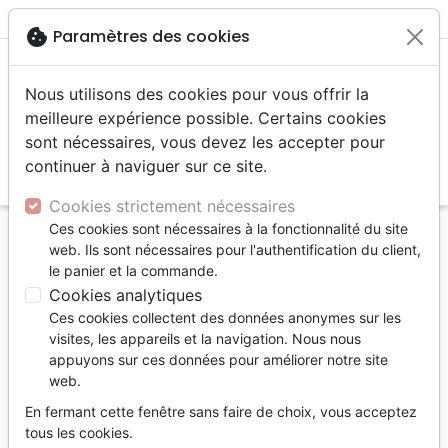
menu
shopping_cart
account_circle
cookie
Paramètres des cookies
Nous utilisons des cookies pour vous offrir la
meilleure expérience possible. Certains cookies
sont nécessaires, vous devez les accepter pour
continuer à naviguer sur ce site.
search
Reche
Cookies strictement nécessaires
Ces cookies sont nécessaires à la fonctionnalité du site
Accueil
Livres
Bandes dessinées
web. Ils sont nécessaires pour l'authentification du client,
GRANDIR EN TOUTE SECURITE - GUIDE POUR LA
le panier et la commande.
PROTECTION DE L'ENFANCE AU SEIN DE L'EGLISE
Cookies analytiques
Ces cookies collectent des données anonymes sur les
GRANDIR EN TOUTE SECURITE - GUIDE
visites, les appareils et la navigation. Nous nous
POUR LA PROTECTION DE L'ENFANCE
appuyons sur ces données pour améliorer notre site
AU SEIN DE L'EGLISE
web.
Samuel Amedro
En fermant cette fenêtre sans faire de choix, vous acceptez
tous les cookies.
Référence
EMP1127
EAN
9782356140173