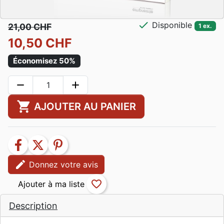
check
Disponible
21,00 CHF
1 ex.
10,50 CHF
Économisez 50%
remove
add
shopping_cart
AJOUTER AU PANIER
facebook
twitter
pinterest
edit
Donnez votre avis
favorite_border
Description