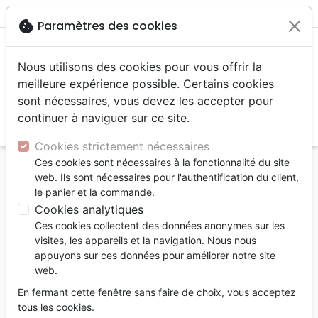
menu
shopping_cart
account_circle
cookie
Paramètres des cookies
Nous utilisons des cookies pour vous offrir la
meilleure expérience possible. Certains cookies
sont nécessaires, vous devez les accepter pour
continuer à naviguer sur ce site.
search
Reche
Cookies strictement nécessaires
Ces cookies sont nécessaires à la fonctionnalité du site
Accueil
Livres
Ethique, société, politique
web. Ils sont nécessaires pour l'authentification du client,
ENTRE ESPERANCE ET DESESPERANCE - POUR
le panier et la commande.
ENFIN COMPRENDRE LES ANTILLES
Cookies analytiques
Ces cookies collectent des données anonymes sur les
ENTRE ESPERANCE ET DESESPERANCE
visites, les appareils et la navigation. Nous nous
- POUR ENFIN COMPRENDRE LES
appuyons sur ces données pour améliorer notre site
ANTILLES
web.
Fabrice Desplan
En fermant cette fenêtre sans faire de choix, vous acceptez
tous les cookies.
Référence
EMP1149
EAN
9782356140265