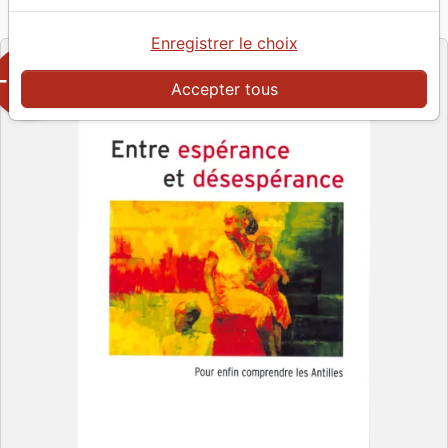
Empreinte
Editeur
Enregistrer le choix
-50%
Accepter tous