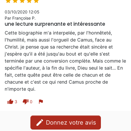





03/10/2020 12:05
Par Françoise P.
une lecture surprenante et intéressante
Cette biographie m'a interpelée, par l'honnêteté,
l'humilité, mais aussi l'orgueil de Camus, face au
Christ. je pense que sa recherche était sincère et
j'espère qu'il a été jusqu'au bout et qu'elle s'est
terminée par une conversion complète. Mais comme le
spécifie l'auteur, à la fin du livre, Dieu seul le sait... En
fait, cette quête peut être celle de chacun et de
chacune et c'est ce qui rend Camus proche de
n'importe qui.
thumb_up
thumb_down
flag
3
0
edit
Donnez votre avis