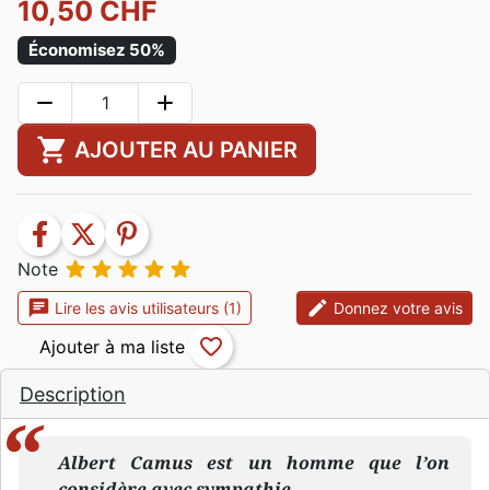
10,50 CHF
Économisez 50%
remove
add
shopping_cart
AJOUTER AU PANIER
facebook
twitter
pinterest





Note
chat
edit
Lire les avis utilisateurs (1)
Donnez votre avis
favorite_border
Description
Albert Camus est un homme que l’on
considère avec sympathie.