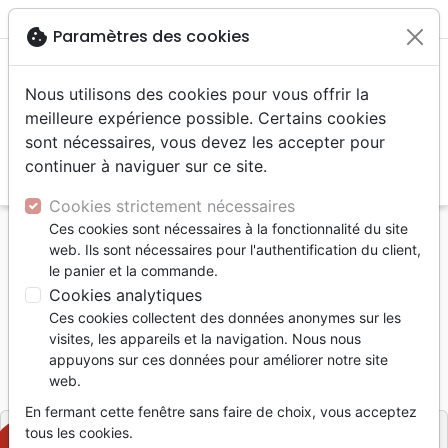
menu
shopping_cart
account_circle
cookie
Paramètres des cookies
Nous utilisons des cookies pour vous offrir la
meilleure expérience possible. Certains cookies
sont nécessaires, vous devez les accepter pour
continuer à naviguer sur ce site.
search
Reche
Cookies strictement nécessaires
Ces cookies sont nécessaires à la fonctionnalité du site
Accueil
Livres
Ethique, société, politique
web. Ils sont nécessaires pour l'authentification du client,
Camus face à Dieu
le panier et la commande.
Cookies analytiques
Camus face à Dieu
Ces cookies collectent des données anonymes sur les
Philippe Malidor
visites, les appareils et la navigation. Nous nous
appuyons sur ces données pour améliorer notre site
Référence
EXL0369
EAN
9782755003697
web.
Editions Excelsis
Editeur
En fermant cette fenêtre sans faire de choix, vous acceptez
tous les cookies.