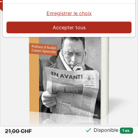
-50%
Enregistrer le choix
Accepter tous
check
Disponible
21,00 CHF
1 ex.