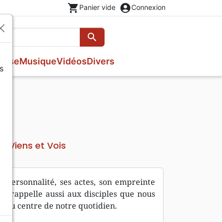
shopping_cart
account_circle
Panier vide
Connexion
search
Rechercher
esse
Musique
Vidéos
Divers
s
Nouveaux Testaments
Fêtes chrétiennes
Prières, méditations jeunesse
Evangiles
Romans
Livres d'activités
Bandes dessinées
Livres cadeaux
Théâtre, saynettes
Viens et Vois
ur
sa personnalité, ses actes, son empreinte
qui rappelle aussi aux disciples que nous
r au centre de notre quotidien.