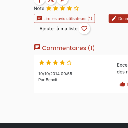





Note
chat
edit
Lire les avis utilisateurs (1)
Donne
favorite_border
chat
Commentaires (1)





Excel
des r
10/10/2014 00:55
Par Benoit
thumb_up