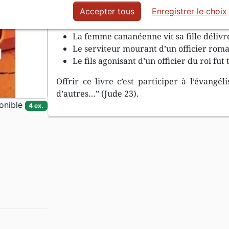
“Ayant entendu parler de Jésus…” fut le poin
Accepter tous
Enregistrer le choix
La femme atteinte d’une perte de sang f
La femme cananéenne vit sa fille déliv
Le serviteur mourant d’un officier roma
Le fils agonisant d’un officier du roi fut
Offrir ce livre c’est participer à l’évangé
d’autres…” (Jude 23).
onible
4 ex.