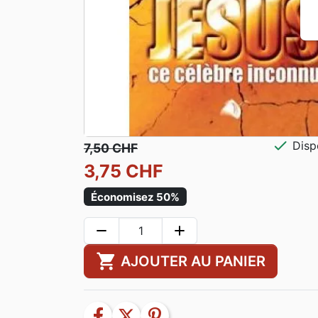
check
Disp
7,50 CHF
3,75 CHF
Économisez 50%
remove
add
shopping_cart
AJOUTER AU PANIER
facebook
twitter
pinterest