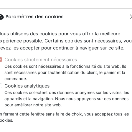
okie
Paramètres des cookies
ous utilisons des cookies pour vous offrir la meilleure
Nouveautés
Bibles
Livres
Jeun
xpérience possible. Certains cookies sont nécessaires, vou
evez les accepter pour continuer à naviguer sur ce site.
elisation
 ans
esse
entaires, reportages
x
Français fondamental
Famille, couple
Adolescents, jeunes
Noël, Musique de fête
Concerts, spectacles
Objets cadeaux
 ,CE CELEBRE INCONNU
y
e
2 ans
umental
ns animés
erie
Autres versions
Personne, santé
Enseignement jeunesse
Recueils et partitions
Jeux
Cookies strictement nécessaires
ur
prit
es Willow Tree
Bibles d'étude
Ethique, société, politique
Fourres de Bible
JESUS ,CE CELEBRE INCONNU
Ces cookies sont nécessaires à la fonctionnalité du site web. Ils
ais courant
tisme, sectes
sont nécessaires pour l'authentification du client, le panier et la
Bibles audio
Religions
JOEL CHEDRU
commande.
e, adoration, louange
Israël, Messianique
Cookies analytiques
Référence
VEV011
EAN
9782363340115
Edite
Ces cookies collectent des données anonymes sur les visites, les
Description
Détails du produit
appareils et la navigation. Nous nous appuyons sur ces données
pour améliorer notre site web.
Écrit dans un but d’évangélisation. Jésus, 
n fermant cette fenêtre sans faire de choix, vous acceptez tous les
dans l’Histoire et dans les vies… Un livre 
ookies.
sommes, qui est celui que nous devons place