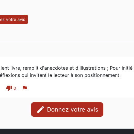
z votre avis
lent livre, remplit d'anecdotes et d'illustrations ; Pour initié
éflexions qui invitent le lecteur à son positionnement.
thumb_down
flag
1
0
edit
Donnez votre avis