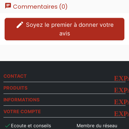
chat
Commentaires (0)
edit
Soyez le premier à donner votre
avis
CONTACT
PRODUITS
INFORMATIONS
VOTRE COMPTE
check
Ecoute et conseils
Membre du réseau