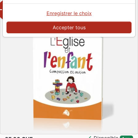
-50%
Enregistrer le choix
Accepter tous