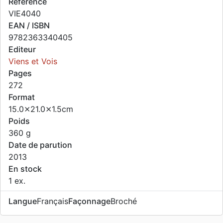
Référence
VIE4040
EAN / ISBN
9782363340405
Editeur
Viens et Vois
Pages
272
Format
15.0⨯21.0⨯1.5cm
Poids
360 g
Date de parution
2013
En stock
1 ex.
Langue
Français
Façonnage
Broché