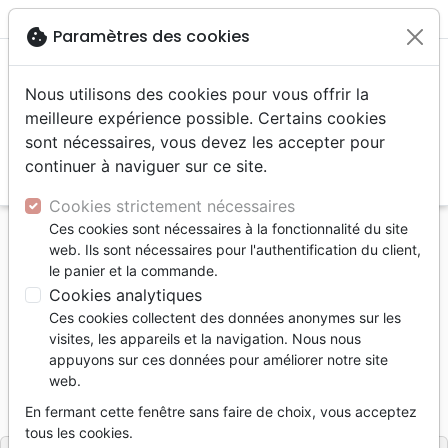
menu
shopping_cart
account_circle
cookie
Paramètres des cookies
Nous utilisons des cookies pour vous offrir la
meilleure expérience possible. Certains cookies
sont nécessaires, vous devez les accepter pour
continuer à naviguer sur ce site.
search
Reche
Cookies strictement nécessaires
Ces cookies sont nécessaires à la fonctionnalité du site
Accueil
Livres
Eglise
web. Ils sont nécessaires pour l'authentification du client,
EGLISE ET L'ENFANT (L') COMPASSION ET ACTION
le panier et la commande.
Cookies analytiques
EGLISE ET L'ENFANT (L') COMPASSION
Ces cookies collectent des données anonymes sur les
ET ACTION
visites, les appareils et la navigation. Nous nous
appuyons sur ces données pour améliorer notre site
Raymonde Fo
web.
Référence
VIE4040
EAN
9782363340405
En fermant cette fenêtre sans faire de choix, vous acceptez
Viens et Vois
Editeur
tous les cookies.