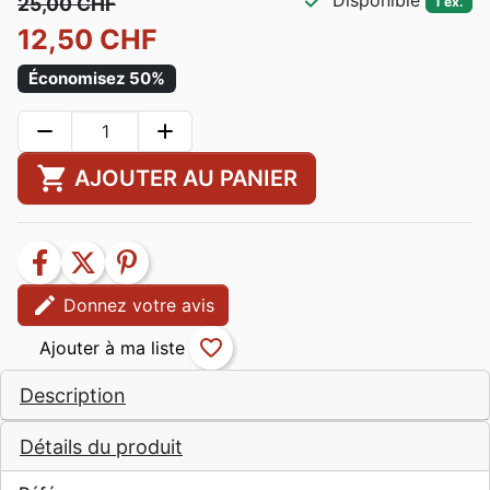
check
Disponible
25,00 CHF
1 ex.
12,50 CHF
Économisez 50%
remove
add
shopping_cart
AJOUTER AU PANIER
facebook
twitter
pinterest
edit
Donnez votre avis
favorite_border
Description
Détails du produit