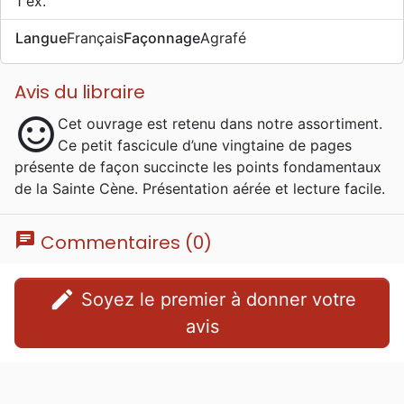
1 ex.
Langue
Français
Façonnage
Agrafé
Avis du libraire
sentiment_satisfied
Cet ouvrage est retenu dans notre assortiment.
Ce petit fascicule d’une vingtaine de pages
présente de façon succincte les points fondamentaux
de la Sainte Cène. Présentation aérée et lecture facile.
chat
Commentaires (0)
edit
Soyez le premier à donner votre
avis