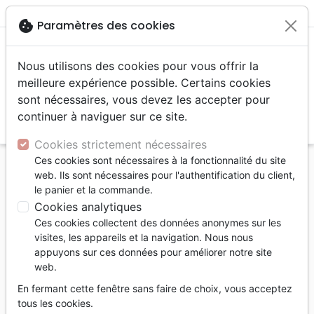
menu
shopping_cart
account_circle
cookie
Paramètres des cookies
Nous utilisons des cookies pour vous offrir la
meilleure expérience possible. Certains cookies
sont nécessaires, vous devez les accepter pour
continuer à naviguer sur ce site.
search
Reche
Cookies strictement nécessaires
Ces cookies sont nécessaires à la fonctionnalité du site
Accueil
Livres
Etude de la Bible
Commentaires
web. Ils sont nécessaires pour l'authentification du client,
FONDEMENTS DE LA FOI (LES) - VOL. 5 - LA
le panier et la commande.
SAINTE CENE
Cookies analytiques
Ces cookies collectent des données anonymes sur les
FONDEMENTS DE LA FOI (LES) - VOL. 5
visites, les appareils et la navigation. Nous nous
- LA SAINTE CENE
appuyons sur ces données pour améliorer notre site
web.
FLORIN J.-C.
En fermant cette fenêtre sans faire de choix, vous acceptez
Référence
VEV4052
EAN
9782363340528
tous les cookies.
Viens et Vois
Editeur