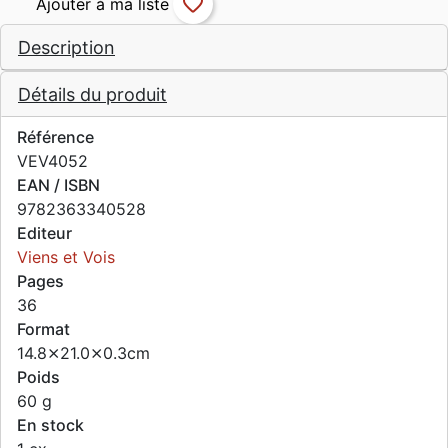
favorite_border
Description
Détails du produit
Référence
VEV4052
EAN / ISBN
9782363340528
Editeur
Viens et Vois
Pages
36
Format
14.8⨯21.0⨯0.3cm
Poids
60 g
En stock