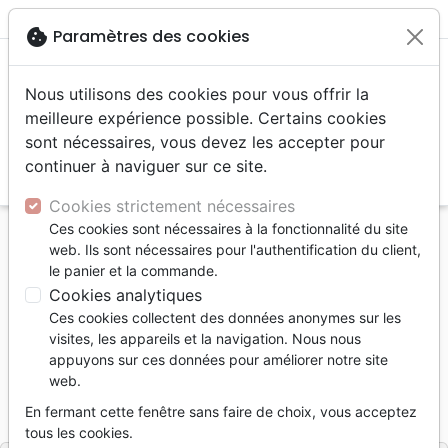
menu
shopping_cart
account_circle
cookie
Paramètres des cookies
Nous utilisons des cookies pour vous offrir la
meilleure expérience possible. Certains cookies
sont nécessaires, vous devez les accepter pour
continuer à naviguer sur ce site.
search
Reche
Cookies strictement nécessaires
Ces cookies sont nécessaires à la fonctionnalité du site
Accueil
Livres
Etude de la Bible
web. Ils sont nécessaires pour l'authentification du client,
Une vie transformée
le panier et la commande.
Cookies analytiques
Une vie transformée
Ces cookies collectent des données anonymes sur les
Comment Dieu nous change
visites, les appareils et la navigation. Nous nous
appuyons sur ces données pour améliorer notre site
Rick Warren
web.
Référence
MPE1351
EAN
9782940413515
En fermant cette fenêtre sans faire de choix, vous acceptez
Motivé par l'Essentiel
Editeur
tous les cookies.