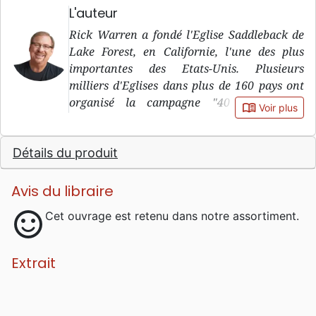
L'auteur
Rick Warren a fondé l'Eglise Saddleback de
Lake Forest, en Californie, l'une des plus
importantes des Etats-Unis. Plusieurs
milliers d'Eglises dans plus de 160 pays ont
organisé la campagne "40 jours pour
book_open
Voir plus
découvrir l'essentiel". Il a formé environ 350
000 pasteurs et responsables à travers le
Détails du produit
monde.
Avis du libraire
sentiment_satisfied
Cet ouvrage est retenu dans notre assortiment.
Extrait