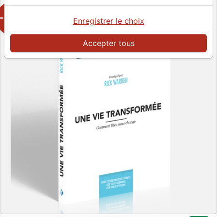
-50%
Enregistrer le choix
Accepter tous