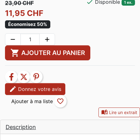
check
Disponible
23,90 CHF
1 ex.
11,95 CHF
Économisez 50%
remove
add
shopping_cart
AJOUTER AU PANIER
facebook
twitter
pinterest
edit
Donnez votre avis
favorite_border
auto_stories
Lire un extrait
Description