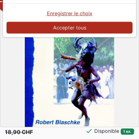
-50%
Enregistrer le choix
Accepter tous
check
Disponible
18,90 CHF
1 ex.