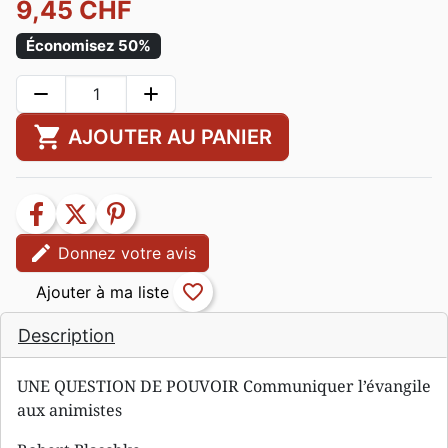
9,45 CHF
Économisez 50%
remove
add
shopping_cart
AJOUTER AU PANIER
facebook
twitter
pinterest
edit
Donnez votre avis
favorite_border
Description
UNE QUESTION DE POUVOIR Communiquer l’évangile
aux animistes