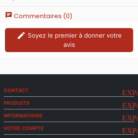
chat
Commentaires (0)
edit
Soyez le premier à donner votre
avis
CONTACT
PRODUITS
INFORMATIONS
VOTRE COMPTE