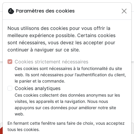
menu
shopping_cart
account_circle
cookie
Paramètres des cookies
Nous utilisons des cookies pour vous offrir la
meilleure expérience possible. Certains cookies
sont nécessaires, vous devez les accepter pour
continuer à naviguer sur ce site.
search
Reche
Cookies strictement nécessaires
Ces cookies sont nécessaires à la fonctionnalité du site
Accueil
Livres
Evangelisation
web. Ils sont nécessaires pour l'authentification du client,
UNE QUESTION DE POUVOIR
le panier et la commande.
Cookies analytiques
UNE QUESTION DE POUVOIR
Ces cookies collectent des données anonymes sur les
Robert Blaschke
visites, les appareils et la navigation. Nous nous
appuyons sur ces données pour améliorer notre site
Référence
ELB3293
EAN
9782804501266
web.
BLF Éditions
Editeur
En fermant cette fenêtre sans faire de choix, vous acceptez
tous les cookies.