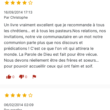





16/09/2014 17:13
Par Christophe
Un livre vraiment excellent que je recommande à tous
les chrétiens... et à tous les pasteurs.Nos relations, nos
invitations, notre vie communautaire en un mot notre
communion parle plus que nos discours et
prédications ! C'est ce que l'on vit qui attirera le
monde. La Parole de Dieu est fait pour être vécue.
Nous devons réellement être des frères et soeurs...
pour pouvoir accueillir ceux qui ont faim et soif.
thumb_up
thumb_down
flag
0
0





06/02/2014 02:09
Par crocfer