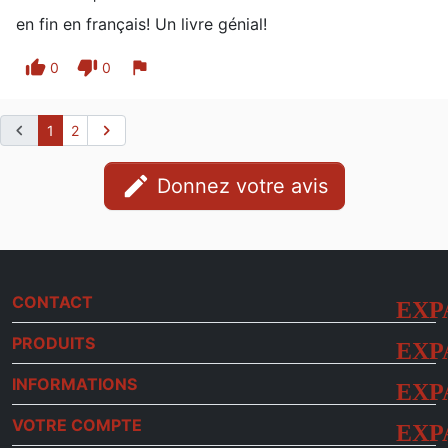
en fin en français! Un livre génial!
thumb_up
thumb_down
flag
0
0
chevron_left
chevron_right
1
2
edit
Donnez votre avis
CONTACT
PRODUITS
INFORMATIONS
VOTRE COMPTE