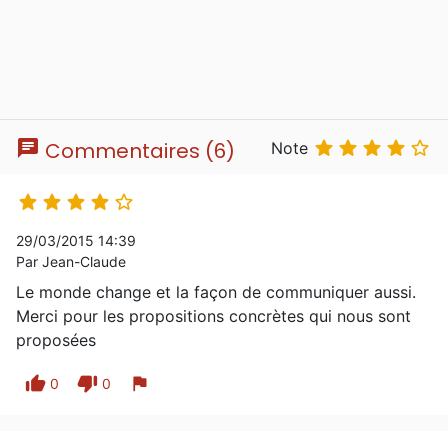
chat





Commentaires (6)
Note





29/03/2015 14:39
Par Jean-Claude
Le monde change et la façon de communiquer aussi.
Merci pour les propositions concrètes qui nous sont
proposées
thumb_up
thumb_down
flag
0
0