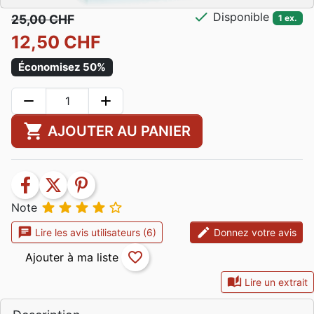
check
Disponible
25,00 CHF
1 ex.
12,50 CHF
Économisez 50%
remove
add
shopping_cart
AJOUTER AU PANIER
facebook
twitter
pinterest





Note
chat
edit
Lire les avis utilisateurs (6)
Donnez votre avis
favorite_border
auto_stories
Lire un extrait