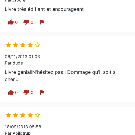
Livre très édifiant et encourageant
thumb_up
thumb_down
flag
0
0





06/11/2013 01:03
Par dude
Livre génial!N'hésitez pas ! Dommage qu'il soit si
cher...
thumb_up
thumb_down
flag
0
0





18/09/2013 05:58
Par Abildtrup