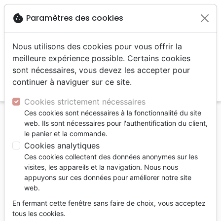
menu
shopping_cart
account_circle
cookie
Paramètres des cookies
Nous utilisons des cookies pour vous offrir la
meilleure expérience possible. Certains cookies
sont nécessaires, vous devez les accepter pour
continuer à naviguer sur ce site.
search
Reche
Cookies strictement nécessaires
Ces cookies sont nécessaires à la fonctionnalité du site
Accueil
Livres
Eglise
web. Ils sont nécessaires pour l'authentification du client,
PERFECTION INTERDITE - POUR UNE ÉGLISE
le panier et la commande.
ACCUEILLANTE
Cookies analytiques
Ces cookies collectent des données anonymes sur les
PERFECTION INTERDITE - POUR UNE
visites, les appareils et la navigation. Nous nous
ÉGLISE ACCUEILLANTE
appuyons sur ces données pour améliorer notre site
web.
John Burke
En fermant cette fenêtre sans faire de choix, vous acceptez
Référence
MB3258
EAN
9782826032588
tous les cookies.
MAISON DE LA BIBLE
Editeur