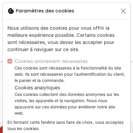
menu
shopping_cart
account_circle
cookie
Paramètres des cookies
Nous utilisons des cookies pour vous offrir la
meilleure expérience possible. Certains cookies
sont nécessaires, vous devez les accepter pour
continuer à naviguer sur ce site.
search
Reche
Cookies strictement nécessaires
Ces cookies sont nécessaires à la fonctionnalité du site
Accueil
Livres
Etude de la Bible
Commentaires
web. Ils sont nécessaires pour l'authentification du client,
LIVRE DU PROPHETE SOPHONIE (LE)
le panier et la commande.
Cookies analytiques
LIVRE DU PROPHETE SOPHONIE (LE)
Ces cookies collectent des données anonymes sur les
Jacques Gloaguen
visites, les appareils et la navigation. Nous nous
appuyons sur ces données pour améliorer notre site
Référence
FV2518
EAN
9782880271855
web.
Foi et Victoire
Editeur
En fermant cette fenêtre sans faire de choix, vous acceptez
tous les cookies.