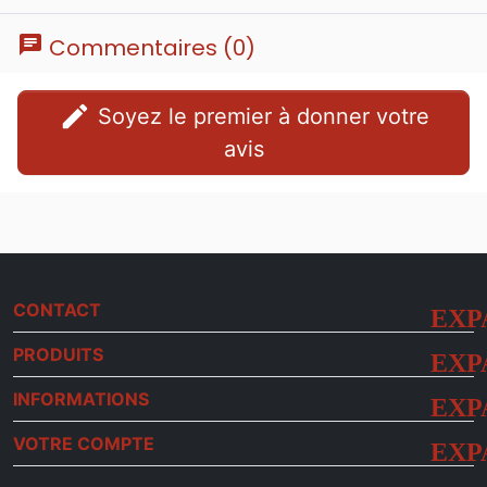
chat
Commentaires (0)
edit
Soyez le premier à donner votre
avis
CONTACT
PRODUITS
INFORMATIONS
VOTRE COMPTE