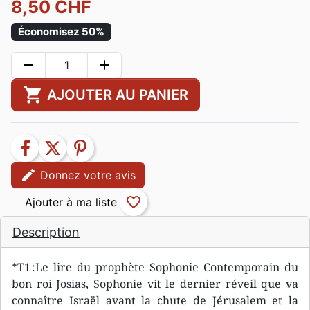
8,50 CHF
Économisez 50%
remove
add
shopping_cart
AJOUTER AU PANIER
facebook
twitter
pinterest
edit
Donnez votre avis
favorite_border
Description
*T1 :Le lire du prophète Sophonie Contemporain du
bon roi Josias, Sophonie vit le dernier réveil que va
connaître Israël avant la chute de Jérusalem et la