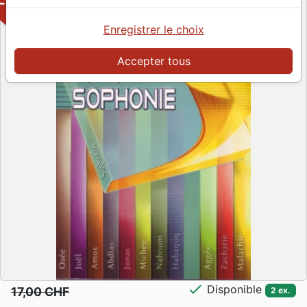
-50%
Enregistrer le choix
Accepter tous
check
Disponible
17,00 CHF
2 ex.