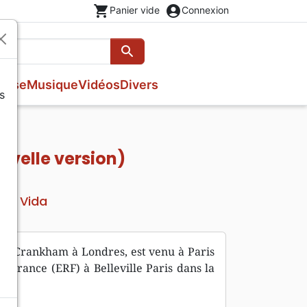
shopping_cart
account_circle
Panier vide
Connexion
search
Rechercher
esse
Musique
Vidéos
Divers
s
Evangiles
Fêtes chrétiennes
Prières, méditations jeunesse
Romans
Livres d'activités
Bandes dessinées
uvelle version)
Livres cadeaux
Vida
teur
e de Crankham à Londres, est venu à Paris
e France (ERF) à Belleville Paris dans la