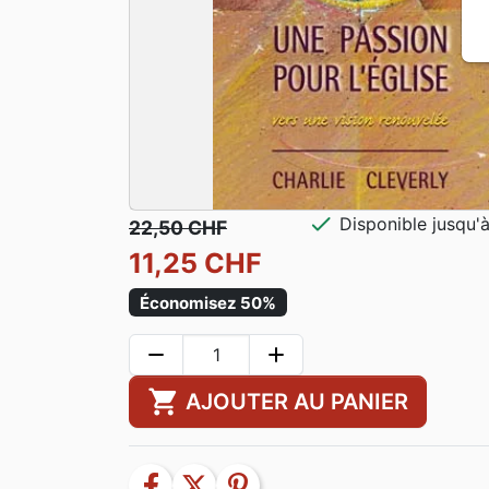
check
Disponible jusqu'
22,50 CHF
11,25 CHF
Économisez 50%
remove
add
shopping_cart
AJOUTER AU PANIER
facebook
twitter
pinterest