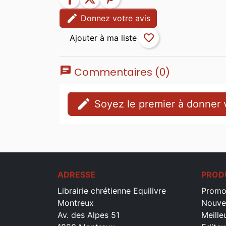
edit
Donnez votre avis
favorite_border
chat
Commentaires (0)
edit
Soyez le premier à donner v
ADRESSE
PROD
Librairie chrétienne Equilivre
Promo
Montreux
Nouve
Av. des Alpes 51
Meille