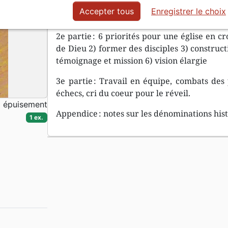
1e partie : Avoir une passion, une vision, un 
Accepter tous
Enregistrer le choix
et son implantation.
2e partie : 6 priorités pour une église en cr
de Dieu 2) former des disciples 3) constructi
témoignage et mission 6) vision élargie
3e partie : Travail en équipe, combats des p
échecs, cri du coeur pour le réveil.
à épuisement
Appendice : notes sur les dénominations hist
1 ex.