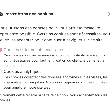
okie
Paramètres des cookies
ous utilisons des cookies pour vous offrir la meilleure
Nouveautés
Bibles
Livres
Jeun
xpérience possible. Certains cookies sont nécessaires, vou
evez les accepter pour continuer à naviguer sur ce site.
y
elisation
 ans
esse
entaires, reportages
x
Autres versions
Famille, couple
Adolescents, jeunes
Recueils et partitions
Concerts, spectacles
Objets cadeaux
OUR L'EGLISE (VERS UNE VISION RENOUVELEE)
ur
e
2 ans
 Musique de fête
ns animés
erie
Bibles d'étude
Personne, santé
Enseignement jeunesse
Jeux
Cookies strictement nécessaires
ais courant
prit
es Willow Tree
Bibles audio
Ethique, société, politique
Fourres de Bible
Une passion pour l'église (no
Ces cookies sont nécessaires à la fonctionnalité du site web. Ils
ais fondamental
tisme, sectes
sont nécessaires pour l'authentification du client, le panier et la
Nouveaux Testaments
Religions
Charlie Cleverly
commande.
e, adoration, louange
Israël, Messianique
Cookies analytiques
Référence
321-009
EAN
9782911069468
Edi
Ces cookies collectent des données anonymes sur les visites, les
Description
Détails du produit
appareils et la navigation. Nous nous appuyons sur ces données
pour améliorer notre site web.
L’auteur après 10 ans de pastorat à l’églis
n fermant cette fenêtre sans faire de choix, vous acceptez tous les
pour être le pasteur de l’Eglise Réformée d
ookies.
mouvance charismatique.