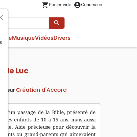
shopping_cart
account_circle
Panier vide
Connexion
search
Rechercher
esse
Musique
Vidéos
Divers
s
Evangiles
Fêtes chrétiennes
Prières, méditations jeunesse
Romans
Livres d'activités
Bandes dessinées
e de Luc
Livres cadeaux
Création d'Accord
Editeur
n d’un passage de la Bible, présenté de
r des enfants de 10 à 15 ans, mais aussi
ulte. Aide précieuse pour découvrir la
parents ou grand-parents qui aimeraient