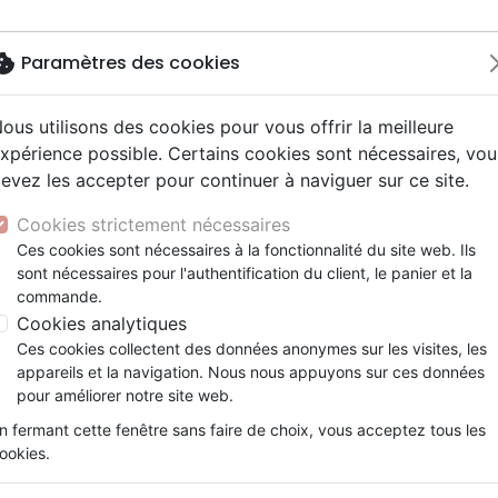
okie
Paramètres des cookies
ous utilisons des cookies pour vous offrir la meilleure
Nouveautés
Bibles
Livres
Jeun
xpérience possible. Certains cookies sont nécessaires, vou
evez les accepter pour continuer à naviguer sur ce site.
y
elisation
 ans
esse
entaires, reportages
x
Autres versions
Famille, couple
Adolescents, jeunes
Recueils et partitions
Concerts, spectacles
Objets cadeaux
se
Découvrir la Bible - L'évangile de Luc
ur
e
2 ans
 Musique de fête
ns animés
erie
Bibles d'étude
Personne, santé
Enseignement jeunesse
Jeux
Cookies strictement nécessaires
ais courant
prit
es Willow Tree
Bibles audio
Ethique, société, politique
Fourres de Bible
Découvrir la Bible - L'évangil
Ces cookies sont nécessaires à la fonctionnalité du site web. Ils
ais fondamental
tisme, sectes
sont nécessaires pour l'authentification du client, le panier et la
Nouveaux Testaments
Religions
Corinne Sigg
commande.
e, adoration, louange
Israël, Messianique
Cookies analytiques
Référence
COSI004LE
EAN
2110000023669
Ces cookies collectent des données anonymes sur les visites, les
Description
Détails du produit
appareils et la navigation. Nous nous appuyons sur ces données
pour améliorer notre site web.
Cahier A5 avec chaque jour une explicatio
n fermant cette fenêtre sans faire de choix, vous acceptez tous les
façon à être accessible à chacun. Idéal pou
ookies.
pour des plus jeunes, accompagnés d’un ad
Bible pas à pas. Conseillé aussi pour des 