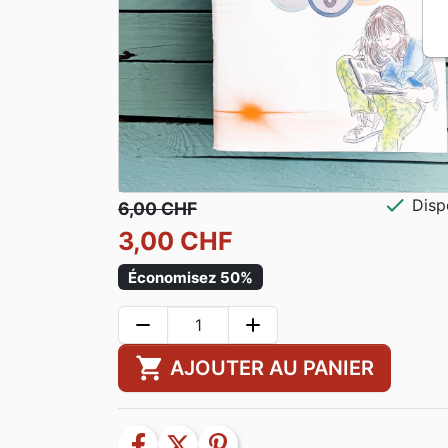
check
Disp
6,00 CHF
3,00 CHF
Économisez 50%
remove
add
shopping_cart
AJOUTER AU PANIER
facebook
twitter
pinterest