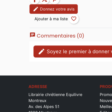
edit
Donnez votre avis
favorite_border
chat
Commentaires (0)
edit
Soyez le premier à donner v
ADRESSE
PROD
Librairie chrétienne Equilivre
Promo
Montreux
Nouve
Av. des Alpes 51
Meille