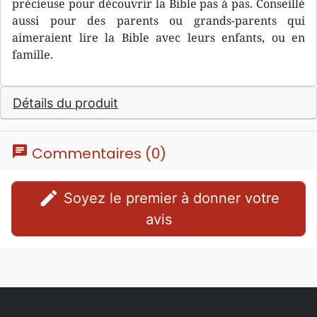
précieuse pour découvrir la Bible pas à pas. Conseillé
aussi pour des parents ou grands-parents qui
aimeraient lire la Bible avec leurs enfants, ou en
famille.
Détails du produit
chat
Commentaires (0)
edit
Soyez le premier à donner votre
avis