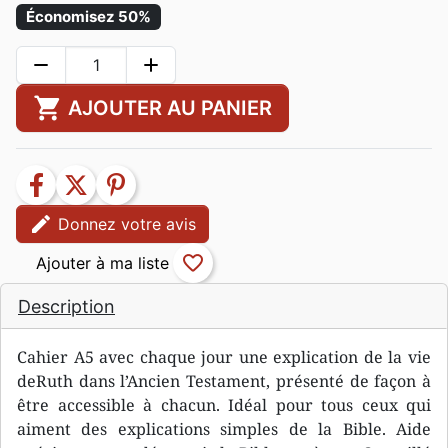
Économisez 50%
remove
add
shopping_cart
AJOUTER AU PANIER
facebook
twitter
pinterest
edit
Donnez votre avis
favorite_border
Description
Cahier A5 avec chaque jour une explication de la vie
deRuth dans l’Ancien Testament, présenté de façon à
être accessible à chacun. Idéal pour tous ceux qui
aiment des explications simples de la Bible. Aide