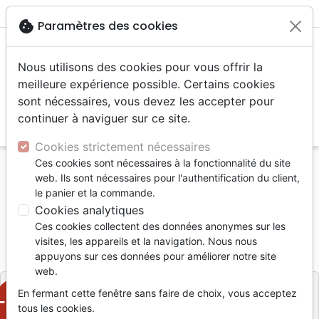
menu
shopping_cart
account_circle
cookie
Paramètres des cookies
Nous utilisons des cookies pour vous offrir la
meilleure expérience possible. Certains cookies
sont nécessaires, vous devez les accepter pour
continuer à naviguer sur ce site.
search
Reche
Cookies strictement nécessaires
Ces cookies sont nécessaires à la fonctionnalité du site
Accueil
Jeunesse
Enseignement jeunesse
web. Ils sont nécessaires pour l'authentification du client,
Découvrir la Bible - Ruth
le panier et la commande.
Cookies analytiques
Découvrir la Bible - Ruth
Ces cookies collectent des données anonymes sur les
Corinne Sigg
visites, les appareils et la navigation. Nous nous
appuyons sur ces données pour améliorer notre site
Référence
COSI2859
EAN
2110000028596
web.
En fermant cette fenêtre sans faire de choix, vous acceptez
-50%
tous les cookies.