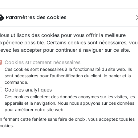
okie
Paramètres des cookies
ous utilisons des cookies pour vous offrir la meilleure
Nouveautés
Bibles
Livres
Jeun
xpérience possible. Certains cookies sont nécessaires, vou
evez les accepter pour continuer à naviguer sur ce site.
elisation
 ans
esse
entaires, reportages
x
Français fondamental
Famille, couple
Adolescents, jeunes
Noël, Musique de fête
Concerts, spectacles
Objets cadeaux
se
VERS LE ROYAUME 4 PSAUMES, PAUL, COLOSSIENS
y
e
2 ans
umental
ns animés
erie
Autres versions
Personne, santé
Enseignement jeunesse
Recueils et partitions
Jeux
Cookies strictement nécessaires
ur
prit
es Willow Tree
Bibles d'étude
Ethique, société, politique
Fourres de Bible
VERS LE ROYAUME 4 PSAUMES
Ces cookies sont nécessaires à la fonctionnalité du site web. Ils
ais courant
tisme, sectes
sont nécessaires pour l'authentification du client, le panier et la
Bibles audio
Religions
Référence
SPB4633
EAN
9782863830826
commande.
e, adoration, louange
Israël, Messianique
Détails du produit
Cookies analytiques
Ces cookies collectent des données anonymes sur les visites, les
Référence
SPB4633
appareils et la navigation. Nous nous appuyons sur ces données
EAN / ISBN
9782863830826
pour améliorer notre site web.
Poids
0 g
n fermant cette fenêtre sans faire de choix, vous acceptez tous les
En stock
1 ex.
ookies.
Langue
Français