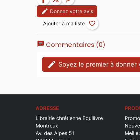
edit
Donnez votre avis
favorite_border
chat
Commentaires (0)
edit
Soyez le premier à donner v
ADRESSE
PROD
Librairie chrétienne Equilivre
Promo
Montreux
Nouve
Av. des Alpes 51
Meille