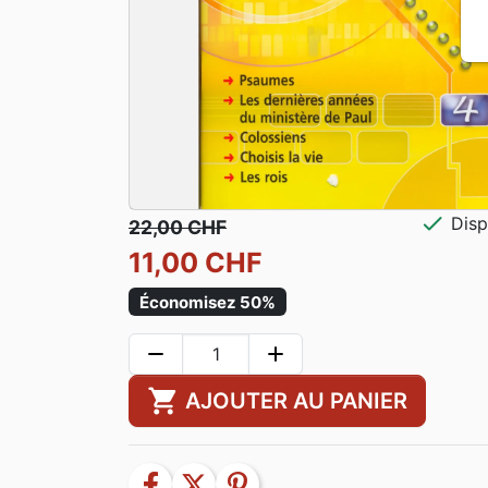
check
Disp
22,00 CHF
11,00 CHF
Économisez 50%
remove
add
shopping_cart
AJOUTER AU PANIER
facebook
twitter
pinterest