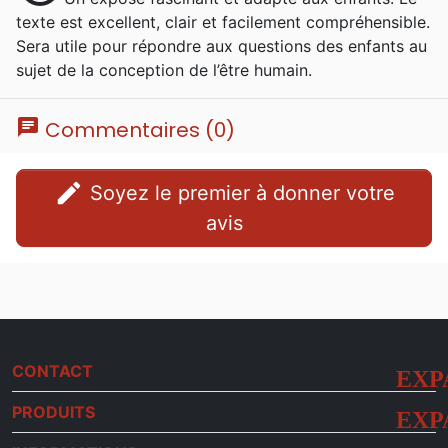
texte est excellent, clair et facilement compréhensible.
Sera utile pour répondre aux questions des enfants au
sujet de la conception de l’être humain.
chat
Commentaires (0)
edit
Soyez le premier à donner votre
avis
CONTACT
PRODUITS