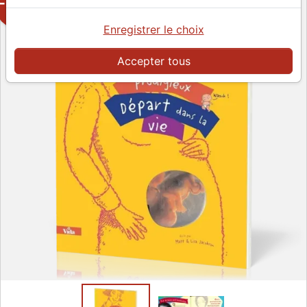
-50%
Enregistrer le choix
Accepter tous