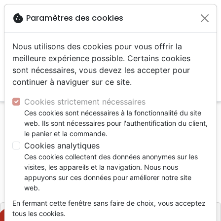
menu
shopping_cart
account_circle
cookie
Paramètres des cookies
Nous utilisons des cookies pour vous offrir la
meilleure expérience possible. Certains cookies
sont nécessaires, vous devez les accepter pour
continuer à naviguer sur ce site.
search
Reche
Cookies strictement nécessaires
Ces cookies sont nécessaires à la fonctionnalité du site
Accueil
Jeunesse
6 - 12 ans
web. Ils sont nécessaires pour l'authentification du client,
TON PRODIGIEUX DEPART DANS LA VIE
le panier et la commande.
Cookies analytiques
TON PRODIGIEUX DEPART DANS LA VIE
Ces cookies collectent des données anonymes sur les
JACOBSON MATT & LISA
visites, les appareils et la navigation. Nous nous
appuyons sur ces données pour améliorer notre site
Référence
VIDA9198
EAN
9782847000436
web.
Vida
Editeur
En fermant cette fenêtre sans faire de choix, vous acceptez
tous les cookies.