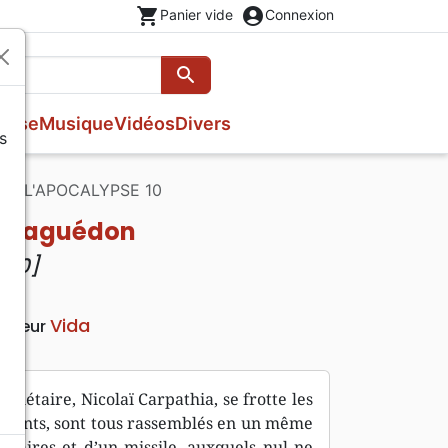
shopping_cart
account_circle
Panier vide
Connexion
search
Rechercher
esse
Musique
Vidéos
Divers
s
Nouveaux Testaments
Fêtes chrétiennes
Prières, méditations jeunesse
DE L'APOCALYPSE 10
Evangiles
Romans
Livres d'activités
Bandes dessinées
Harmaguédon
Livres cadeaux
. 10]
Théâtre, saynettes
Vida
diteur
nétaire, Nicolaï Carpathia, se frotte les
 récents, sont tous rassemblés en un même
diaires et d’un missile, auxquels nul ne