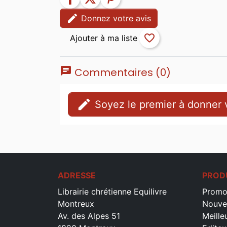
edit
Donnez votre avis
favorite_border
chat
Commentaires (0)
edit
Soyez le premier à donner v
ADRESSE
PROD
Librairie chrétienne Equilivre
Promo
Montreux
Nouve
Av. des Alpes 51
Meille