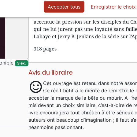
pourrait survivre, sinon par miracle. La t
Accepter tous
Enregistrer le choix
même, ploie sous des jugements de plus e
accentue la pression sur les disciples du Chr
qui ne lui jurent pas une loyauté sans fai
Lahaye et Jerry B. Jenkins de la série sur l’A
318 pages
onible
3 ex.
Avis du libraire
sentiment_satisfied
Cet ouvrage est retenu dans notre assor
Ce récit fictif a le mérite de remettre le 
accepter la marque de la bête ou mourir. A l’h
mis devant un choix similaire, c’est-à-dire de r
livre encouragera tout chrétien à être sérieux 
auteurs ont beaucoup d’imagination ; il faut s’
néanmoins passionnant.