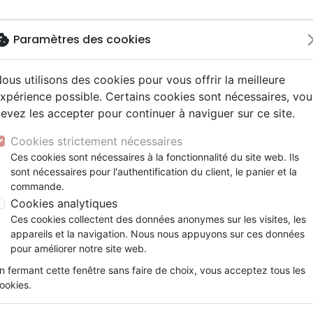
okie
Paramètres des cookies
ous utilisons des cookies pour vous offrir la meilleure
Nouveautés
Bibles
Livres
Jeun
xpérience possible. Certains cookies sont nécessaires, vou
evez les accepter pour continuer à naviguer sur ce site.
elisation
 ans
esse
entaires, reportages
x
Français fondamental
Famille, couple
Adolescents, jeunes
Noël, Musique de fête
Concerts, spectacles
Objets cadeaux
ES) N°10 A L'AUBE D'HARMAGUEDON - LES SURVIVANTS 
y
e
2 ans
umental
ns animés
erie
Autres versions
Personne, santé
Enseignement jeunesse
Recueils et partitions
Jeux
Cookies strictement nécessaires
ur
prit
es Willow Tree
Bibles d'étude
Ethique, société, politique
Fourres de Bible
Les rescapés - A l'aube d'
Ces cookies sont nécessaires à la fonctionnalité du site web. Ils
ais courant
tisme, sectes
sont nécessaires pour l'authentification du client, le panier et la
Bibles audio
Religions
Les survivants de l'apocalypse [Vol
commande.
e, adoration, louange
Israël, Messianique
Cookies analytiques
LAHAYE TIM & JENKINS JERRY B.
Ces cookies collectent des données anonymes sur les visites, les
Référence
VIDA9291
EAN
9782847000948
E
appareils et la navigation. Nous nous appuyons sur ces données
Description
Détails du produit
pour améliorer notre site web.
n fermant cette fenêtre sans faire de choix, vous acceptez tous les
"Le souverain potentat de la Communauté Pla
ookies.
mains : ses ennemis, les anciens et les plus
lieu, à portée de tir de deux bombes incen