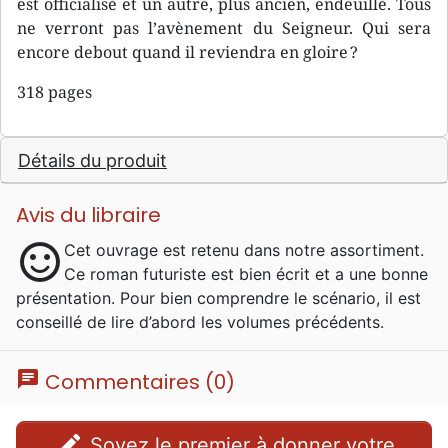
est officialisé et un autre, plus ancien, endeuillé. Tous
ne verront pas l’avènement du Seigneur. Qui sera
encore debout quand il reviendra en gloire ?
318 pages
Détails du produit
Avis du libraire
sentiment_satisfied
Cet ouvrage est retenu dans notre assortiment.
Ce roman futuriste est bien écrit et a une bonne
présentation. Pour bien comprendre le scénario, il est
conseillé de lire d’abord les volumes précédents.
chat
Commentaires (0)
edit
Soyez le premier à donner votre