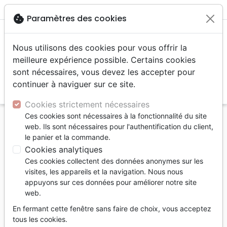
menu
shopping_cart
account_circle
cookie
Paramètres des cookies
Nous utilisons des cookies pour vous offrir la
meilleure expérience possible. Certains cookies
sont nécessaires, vous devez les accepter pour
continuer à naviguer sur ce site.
search
Reche
Cookies strictement nécessaires
Ces cookies sont nécessaires à la fonctionnalité du site
Accueil
Livres
Romans
web. Ils sont nécessaires pour l'authentification du client,
HARMAGUEDON N°11 - LA GRANDE BATAILLE
le panier et la commande.
COSMIQUE DE LA FIN DES TEMPS - LES
Cookies analytiques
SURVIVANTS DE L'APOCALYPSE
Ces cookies collectent des données anonymes sur les
visites, les appareils et la navigation. Nous nous
Harmaguédon - La grande bataille
appuyons sur ces données pour améliorer notre site
cosmique de la fin des temps
web.
Les survivants de l'Apocalypse [Vol. 11]
En fermant cette fenêtre sans faire de choix, vous acceptez
tous les cookies.
LAHAYE TIM & JENKINS JERRY B.