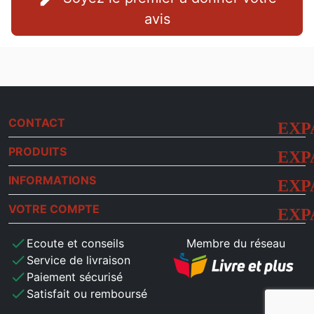
avis
CONTACT
PRODUITS
INFORMATIONS
VOTRE COMPTE
check
Ecoute et conseils
Membre du réseau
check
Service de livraison
check
Paiement sécurisé
check
Satisfait ou remboursé