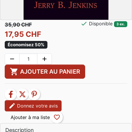
check
Disponible
35,90 CHF
3 ex.
17,95 CHF
Économisez 50%
remove
add
shopping_cart
AJOUTER AU PANIER
facebook
twitter
pinterest
edit
Donnez votre avis
favorite_border
Description