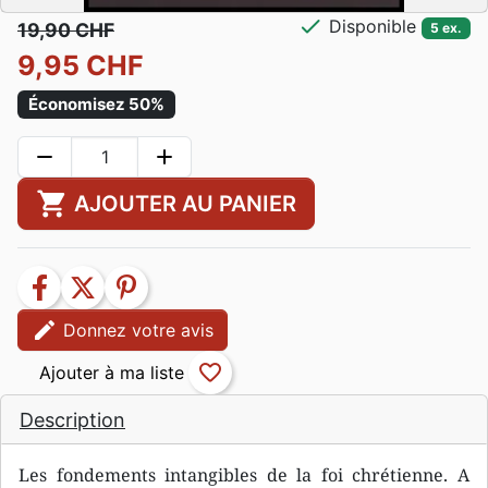
check
Disponible
19,90 CHF
5 ex.
9,95 CHF
Économisez 50%
remove
add
shopping_cart
AJOUTER AU PANIER
facebook
twitter
pinterest
edit
Donnez votre avis
favorite_border
Description
Les fondements intangibles de la foi chrétienne. A