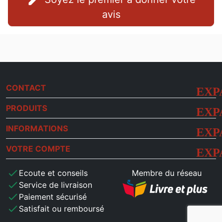
avis
CONTACT
PRODUITS
INFORMATIONS
VOTRE COMPTE
check
Ecoute et conseils
Membre du réseau
check
Service de livraison
check
Paiement sécurisé
check
Satisfait ou remboursé