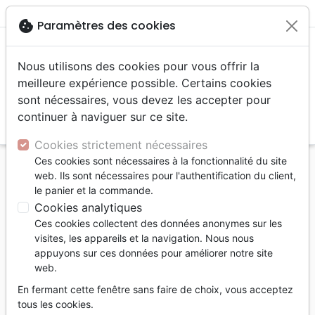
menu
shopping_cart
account_circle
cookie
Paramètres des cookies
Nous utilisons des cookies pour vous offrir la
meilleure expérience possible. Certains cookies
sont nécessaires, vous devez les accepter pour
continuer à naviguer sur ce site.
search
Reche
Cookies strictement nécessaires
Ces cookies sont nécessaires à la fonctionnalité du site
Accueil
Livres
Eglise
web. Ils sont nécessaires pour l'authentification du client,
FONDEMENTS INTANGIBLES DE LA FOI
le panier et la commande.
CHRETIENNE (LES)
Cookies analytiques
Ces cookies collectent des données anonymes sur les
Les fondements intangibles de la foi
visites, les appareils et la navigation. Nous nous
chrétienne
appuyons sur ces données pour améliorer notre site
web.
DJONDANG ENOCH
En fermant cette fenêtre sans faire de choix, vous acceptez
Référence
OAS7062
EAN
9782369570622
tous les cookies.
Oasis
Editeur