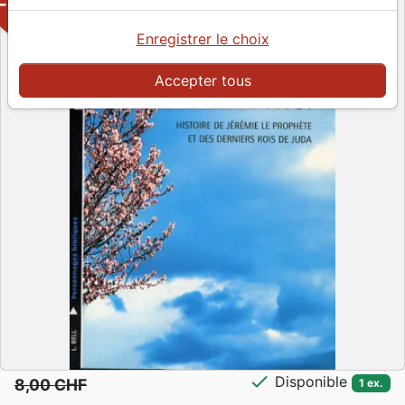
-50%
Enregistrer le choix
Accepter tous
check
Disponible
8,00 CHF
1 ex.