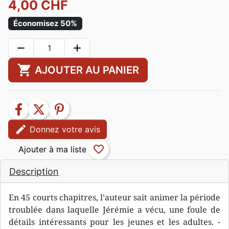
4,00 CHF
Économisez 50%
remove
add
shopping_cart
AJOUTER AU PANIER
facebook
twitter
pinterest
edit
Donnez votre avis
favorite_border
Description
En 45 courts chapitres, l’auteur sait animer la période
troublée dans laquelle Jérémie a vécu, une foule de
détails intéressants pour les jeunes et les adultes. -