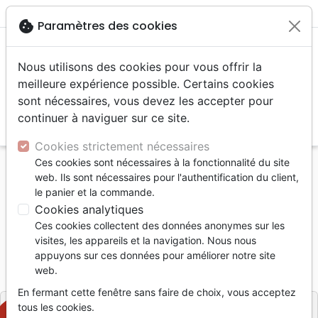
menu
shopping_cart
account_circle
cookie
Paramètres des cookies
Nous utilisons des cookies pour vous offrir la
meilleure expérience possible. Certains cookies
sont nécessaires, vous devez les accepter pour
continuer à naviguer sur ce site.
search
Reche
Cookies strictement nécessaires
Ces cookies sont nécessaires à la fonctionnalité du site
Accueil
Livres
Etude de la Bible
Commentaires
web. Ils sont nécessaires pour l'authentification du client,
REVENEZ A MOI
le panier et la commande.
Cookies analytiques
REVENEZ A MOI
Ces cookies collectent des données anonymes sur les
L. Bell
visites, les appareils et la navigation. Nous nous
appuyons sur ces données pour améliorer notre site
Référence
BPC9763
EAN
9782879070933
web.
Bibles et Littérature Chrétien
Editeur
En fermant cette fenêtre sans faire de choix, vous acceptez
tous les cookies.