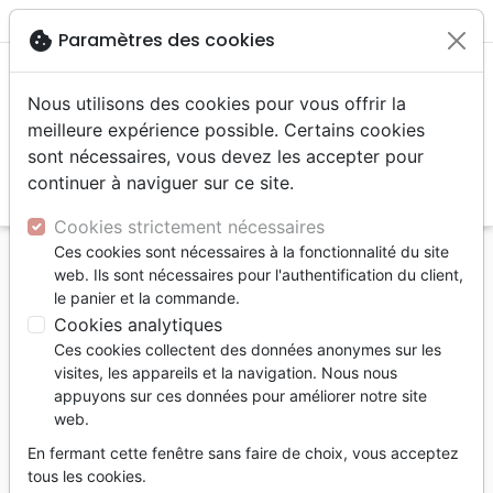
menu
shopping_cart
account_circle
cookie
Paramètres des cookies
Nous utilisons des cookies pour vous offrir la
meilleure expérience possible. Certains cookies
sont nécessaires, vous devez les accepter pour
continuer à naviguer sur ce site.
search
Reche
Cookies strictement nécessaires
Ces cookies sont nécessaires à la fonctionnalité du site
Accueil
Livres
Evangelisation
web. Ils sont nécessaires pour l'authentification du client,
COMMANDEMENTS RELATIFS A L'HOSPITALITE
le panier et la commande.
(LES) - BATIR UNE COMMUNAUTE CHRETIENNE
Cookies analytiques
AIMANTE, ETABLIR UN R
Ces cookies collectent des données anonymes sur les
visites, les appareils et la navigation. Nous nous
COMMANDEMENTS RELATIFS A
appuyons sur ces données pour améliorer notre site
L'HOSPITALITE (LES) - BATIR UNE
web.
COMMUNAUTE CHRETIENNE AIMANTE,
En fermant cette fenêtre sans faire de choix, vous acceptez
ETABLIR UN R
tous les cookies.