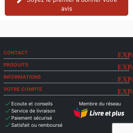
avis
CONTACT
PRODUITS
INFORMATIONS
VOTRE COMPTE
check
Ecoute et conseils
Membre du réseau
check
Service de livraison
check
Paiement sécurisé
check
Satisfait ou remboursé