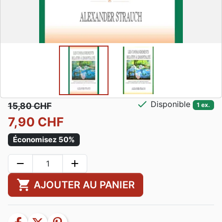
check
Disponible
15,80 CHF
1 ex.
7,90 CHF
Économisez 50%
remove
add
shopping_cart
AJOUTER AU PANIER