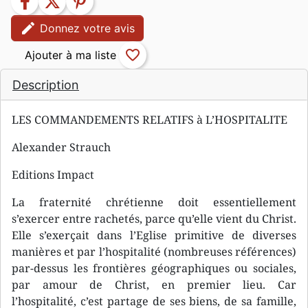
facebook
twitter
pinterest
edit
Donnez votre avis
favorite_border
Description
LES COMMANDEMENTS RELATIFS à L’HOSPITALITE
Alexander Strauch
Editions Impact
La fraternité chrétienne doit essentiellement
s’exercer entre rachetés, parce qu’elle vient du Christ.
Elle s’exerçait dans l’Eglise primitive de diverses
manières et par l’hospitalité (nombreuses références)
par-dessus les frontières géographiques ou sociales,
par amour de Christ, en premier lieu. Car
l’hospitalité, c’est partage de ses biens, de sa famille,