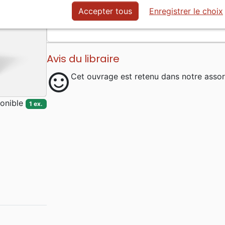
Seigneur comme un défi à saisir la puissant
Accepter tous
Enregistrer le choix
nouvelle. - 192 pages
Avis du libraire
sentiment_satisfied
Cet ouvrage est retenu dans notre assor
onible
1 ex.