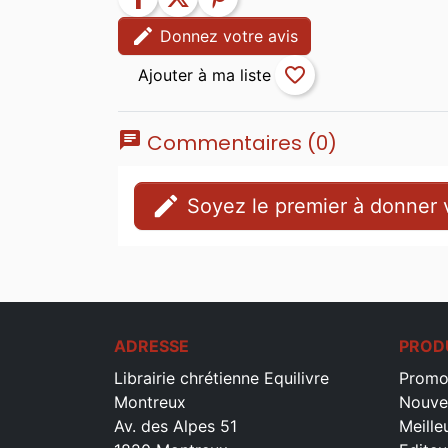
edit
Donnez votre avis
favorite_border
chat
Commentaires (0)
edit
Soyez le premier à donner v
ADRESSE
PROD
Librairie chrétienne Equilivre
Promo
Montreux
Nouve
Av. des Alpes 51
Meille