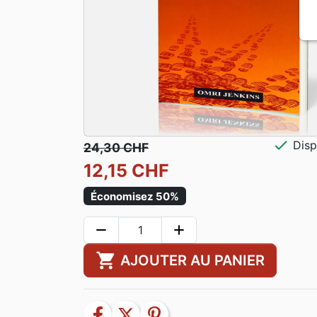
check
Disp
24,30 CHF
12,15 CHF
Économisez 50%
remove
add
shopping_cart
AJOUTER AU PANIER
facebook
twitter
pinterest