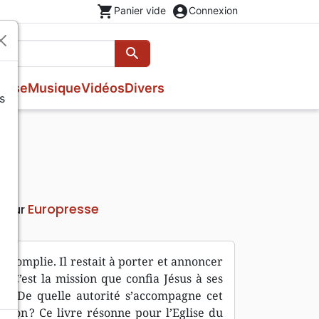
shopping_cart
account_circle
Panier vide
Connexion
search
Rechercher
esse
Musique
Vidéos
Divers
s
Evangiles
Fêtes chrétiennes
Prières, méditations jeunesse
Romans
Livres d'activités
Bandes dessinées
Livres cadeaux
Europresse
iteur
ccomplie. Il restait à porter et annoncer
 C’est la mission que confia Jésus à ses
es ? De quelle autorité s’accompagne cet
sation ? Ce livre résonne pour l’Eglise du