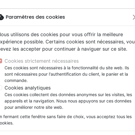
okie
Paramètres des cookies
ous utilisons des cookies pour vous offrir la meilleure
Nouveautés
Bibles
Livres
Jeun
xpérience possible. Certains cookies sont nécessaires, vou
evez les accepter pour continuer à naviguer sur ce site.
y
elisation
 ans
esse
entaires, reportages
x
Autres versions
Famille, couple
Adolescents, jeunes
Recueils et partitions
Concerts, spectacles
Objets cadeaux
PAR TOUT LE MONDE...
ur
e
2 ans
 Musique de fête
ns animés
erie
Bibles d'étude
Personne, santé
Enseignement jeunesse
Jeux
Cookies strictement nécessaires
ais courant
prit
es Willow Tree
Bibles audio
Ethique, société, politique
Fourres de Bible
ALLEZ PAR TOUT LE MONDE...
Ces cookies sont nécessaires à la fonctionnalité du site web. Ils
ais fondamental
tisme, sectes
sont nécessaires pour l'authentification du client, le panier et la
Nouveaux Testaments
Religions
T. Omri Jenkins
commande.
e, adoration, louange
Israël, Messianique
Cookies analytiques
Référence
EUR2681
EAN
9782906287839
Ed
Ces cookies collectent des données anonymes sur les visites, les
Description
Détails du produit
appareils et la navigation. Nous nous appuyons sur ces données
pour améliorer notre site web.
L’oeuvre de rédemption était parfaitement a
n fermant cette fenêtre sans faire de choix, vous acceptez tous les
la bonne nouvelle du salut au monde entier.
ookies.
disciple. Mais, à qui s’adressent ces parol
ordre ? Accrédite-t-il tout effort d’évangéli