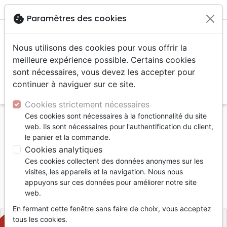
menu
shopping_cart
account_circle
cookie
Paramètres des cookies
Nous utilisons des cookies pour vous offrir la
meilleure expérience possible. Certains cookies
sont nécessaires, vous devez les accepter pour
continuer à naviguer sur ce site.
search
Reche
Cookies strictement nécessaires
Ces cookies sont nécessaires à la fonctionnalité du site
Accueil
Livres
Etude de la Bible
web. Ils sont nécessaires pour l'authentification du client,
COMMENT LIRE LA BIBLE
le panier et la commande.
Cookies analytiques
COMMENT LIRE LA BIBLE
Ces cookies collectent des données anonymes sur les
Alfred Kuen
visites, les appareils et la navigation. Nous nous
appuyons sur ces données pour améliorer notre site
Référence
BLF1580
EAN
9782910246549
web.
BLF Éditions
Editeur
En fermant cette fenêtre sans faire de choix, vous acceptez
tous les cookies.