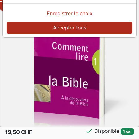
-50%
Enregistrer le choix
Accepter tous
check
Disponible
19,50 CHF
1 ex.