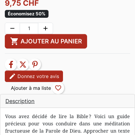
9,75 CHF
Économisez 50%
remove
add
shopping_cart
AJOUTER AU PANIER
facebook
twitter
pinterest
edit
Donnez votre avis
favorite_border
Description
Vous avez décidé de lire la Bible ? Voici un guide
précieux pour vous conduire dans une méditation
fructueuse de la Parole de Dieu. Approcher un texte