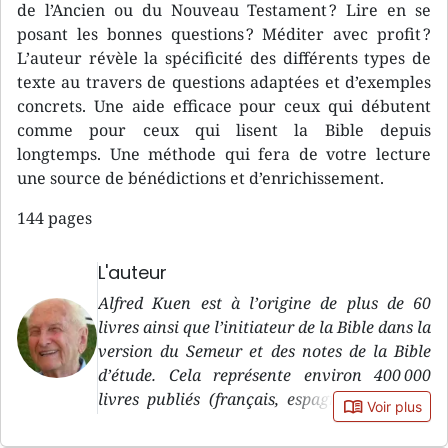
de l’Ancien ou du Nouveau Testament ? Lire en se
posant les bonnes questions ? Méditer avec profit ?
L’auteur révèle la spécificité des différents types de
texte au travers de questions adaptées et d’exemples
concrets. Une aide efficace pour ceux qui débutent
comme pour ceux qui lisent la Bible depuis
longtemps. Une méthode qui fera de votre lecture
une source de bénédictions et d’enrichissement.
144 pages
L'auteur
Alfred Kuen est à l’origine de plus de 60
livres ainsi que l’initiateur de la Bible dans la
version du Semeur et des notes de la Bible
d’étude. Cela représente environ 400 000
livres publiés (français, espagnol, italien...)
book_open
Voir plus
sans compter les centaines de milliers de
Bibles dans la version du Semeur, auxquels