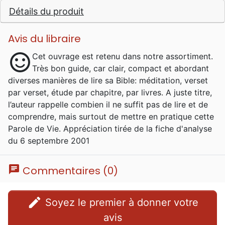
Détails du produit
Alfred Kuen a contribué. Né à Strasbourg le
31.8.1921, Alfred est le seul enfant d’Albert
Kuen et Lina, née Kaetzel. Il a une enfance
Avis du libraire
heureuse et grandit dans un foyer qui s’aime.
sentiment_satisfied
Cet ouvrage est retenu dans notre assortiment.
Sa maman joue un rôle important dans sa
Très bon guide, car clair, compact et abordant
vie, puisque depuis tout petit, elle prie et
diverses manières de lire sa Bible: méditation, verset
chante des cantiques avec lui. Elle lui donne
par verset, étude par chapitre, par livres. A juste titre,
un bel exemple de vie chrétienne consacrée,
l’auteur rappelle combien il ne suffit pas de lire et de
et lui transmet sa confiance en Dieu. Élevé
comprendre, mais surtout de mettre en pratique cette
dans l’église luthérienne d’Alsace-Lorraine, il
Parole de Vie. Appréciation tirée de la fiche d'analyse
fait sa confirmation à 14 ans. Cette
du 6 septembre 2001
expérience est marquante, parce qu’il prend
au sérieux cet engagement avec Dieu et cela
forme la base de sa foi personnelle. Comme il
chat
Commentaires (0)
n’a ni frère ni sœur, ses parents ont la bonne
idée de l’envoyer aux réunions de l’UCJG
edit
Soyez le premier à donner votre
(Union Chrétienne de Jeunes Gens) pour
qu’il se lie à d’autres jeunes de son âge. Là,
avis