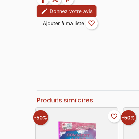
edit
Donnez votre avis
favorite_border
Produits similaires
favorite_border
-50%
-50%