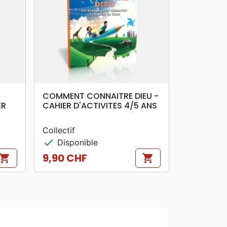
search
APERÇU RAPIDE
COMMENT CONNAITRE DIEU -
ER
CAHIER D'ACTIVITES 4/5 ANS
Collectif
check
Disponible
9,90 CHF
hopping_cart
shopping_cart
Prix