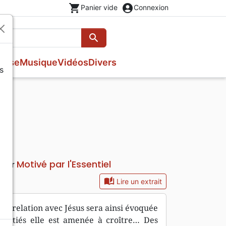
shopping_cart
account_circle
Panier vide
Connexion
search
Rechercher
esse
Musique
Vidéos
Divers
s
Nouveaux Testaments
Fêtes chrétiennes
Prières, méditations jeunesse
Evangiles
Romans
Livres d'activités
Bandes dessinées
Livres cadeaux
Théâtre, saynettes
Motivé par l'Essentiel
teur
auto_stories
Lire un extrait
La relation avec Jésus sera ainsi évoquée
amitiés elle est amenée à croître… Des