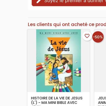
edit
Soyez le premier à donner v
Les clients qui ont acheté ce pro
favorite_border
-50%
search
APERÇU RAPIDE
HISTOIRE DE LA VIE DE JESUS
JEU
(L') - MA MINI BIBLE AVEC
ANIM