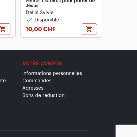
Petites histoires pour parler de
Jésus
Dellis Sylvie
check
Disponible
10,00 CHF
hopping_cart
shopping_cart
Prix
VOTRE COMPTE
Informations personnelles
nte
Commandes
Adresses
Bons de réduction