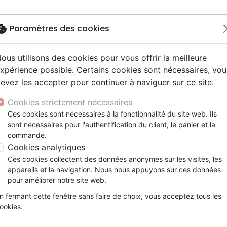
okie
Paramètres des cookies
ous utilisons des cookies pour vous offrir la meilleure
Nouveautés
Bibles
Livres
Jeun
xpérience possible. Certains cookies sont nécessaires, vou
evez les accepter pour continuer à naviguer sur ce site.
elisation
 ans
esse
entaires, reportages
x
Français fondamental
Famille, couple
Adolescents, jeunes
Noël, Musique de fête
Concerts, spectacles
Objets cadeaux
se
Comment grandir en Jésus - cahier d'activité 9/10 ans
y
e
2 ans
umental
ns animés
erie
Autres versions
Personne, santé
Enseignement jeunesse
Recueils et partitions
Jeux
Cookies strictement nécessaires
ur
prit
es Willow Tree
Bibles d'étude
Ethique, société, politique
Fourres de Bible
Comment grandir en Jésus
Ces cookies sont nécessaires à la fonctionnalité du site web. Ils
ais courant
tisme, sectes
sont nécessaires pour l'authentification du client, le panier et la
Bibles audio
Religions
Cahier d'activité 9/10 ans
commande.
e, adoration, louange
Israël, Messianique
Cookies analytiques
Collectif
Ces cookies collectent des données anonymes sur les visites, les
Référence
MPE1341
EAN
9782940413416
Edi
appareils et la navigation. Nous nous appuyons sur ces données
pour améliorer notre site web.
Description
Détails du produit
n fermant cette fenêtre sans faire de choix, vous acceptez tous les
ookies.
Grandir en Jésus, voilà tout un programme ! 
et incitée à vivre car comme dans toute 