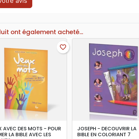
otre avis
duit ont également acheté...
favorite_border
search
search
APERÇU RAPIDE
APERÇU RAPIDE
X AVEC DES MOTS - POUR
JOSEPH - DECOUVRIR LA
ER LA BIBLE AVEC LES
BIBLE EN COLORIANT 7