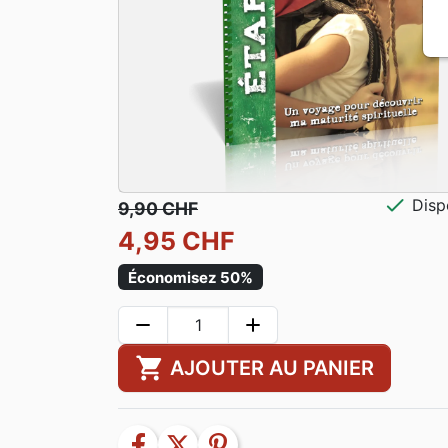
check
Disp
9,90 CHF
4,95 CHF
Économisez 50%
remove
add
shopping_cart
AJOUTER AU PANIER
facebook
twitter
pinterest