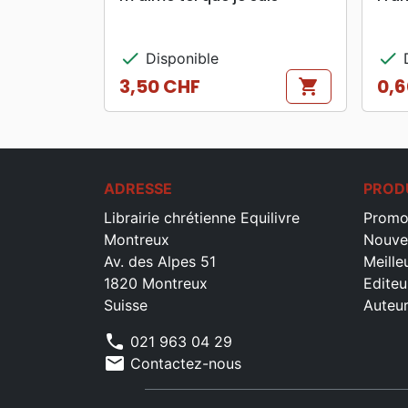
check
check
Disponible
D
3,50 CHF
0,6
shopping_cart
Prix
Prix
ADRESSE
PROD
Librairie chrétienne Equilivre
Promo
Montreux
Nouve
Av. des Alpes 51
Meille
1820 Montreux
Editeu
Suisse
Auteu
phone
021 963 04 29
mail
Contactez-nous