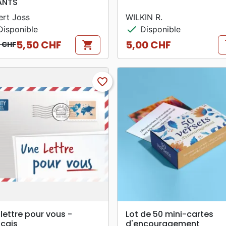
ANTS
ert Joss
WILKIN R.
check
isponible
Disponible
5,50 CHF
5,00 CHF
shopping_cart
s
0 CHF
 de base
Prix
favorite_border
search
search
APERÇU RAPIDE
APERÇU RAPIDE
lettre pour vous -
Lot de 50 mini-cartes
nçais
d'encouragement