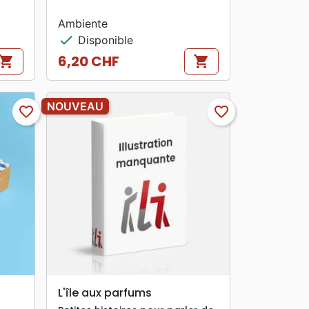
Ambiente
check
Disponible
6,20 CHF
hopping_cart
shopping_cart
Prix
NOUVEAU
favorite_border
favorite_border
search
APERÇU RAPIDE
L'île aux parfums