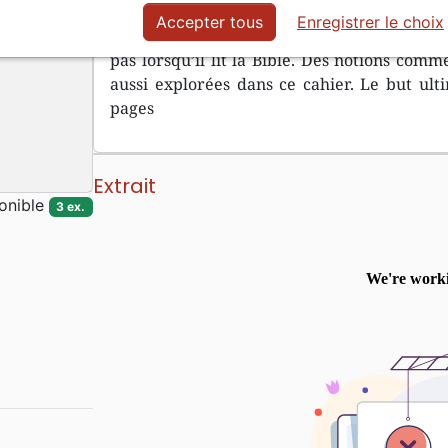
habitudes spirituelles à prendre comme la pr
Accepter tous
Enregistrer le choix
On y donnera aussi quelques pistes et métho
pas lorsqu’il lit la Bible. Des notions comme
aussi explorées dans ce cahier. Le but ulti
pages
Extrait
onible
3 ex.