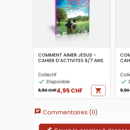
search
APERÇU RAPIDE
COMMENT AIMER JESUS -
COM
CAHIER D'ACTIVITES 6/7 ANS
CAH
Collectif
Coll
check
check
Disponible
D
4,95 CHF
shopping_cart
9,90 CHF
9,90
Prix de base
Prix
Prix
Prix
chat
Commentaires (0)