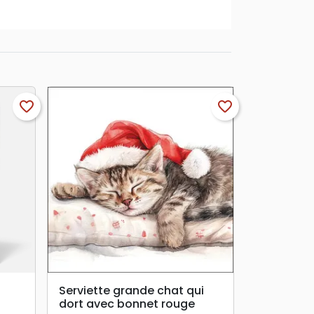
favorite_border
favorite_border
search
APERÇU RAPIDE
Serviette grande chat qui
dort avec bonnet rouge