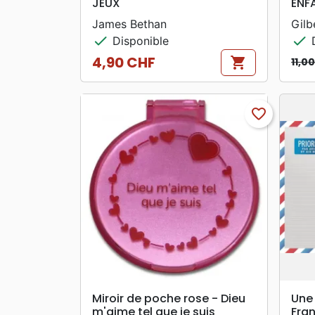
JEUX
ENF
James Bethan
Gilb
check
check
Disponible
D
4,90 CHF
shopping_cart
11,0
Prix
Prix
Prix
favorite_border
search
APERÇU RAPIDE
Miroir de poche rose - Dieu
Une 
m'aime tel que je suis
Fra