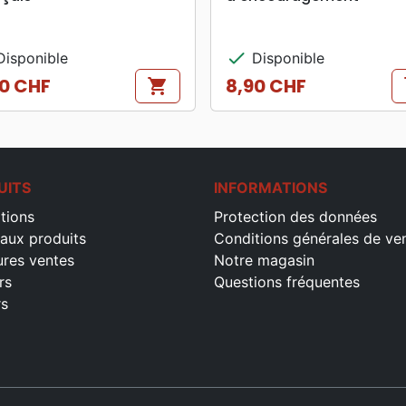
check
isponible
Disponible
0 CHF
8,90 CHF
shopping_cart
s
Prix
UITS
INFORMATIONS
tions
Protection des données
aux produits
Conditions générales de ve
ures ventes
Notre magasin
rs
Questions fréquentes
rs