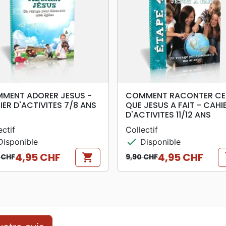
search
search
APERÇU RAPIDE
APERÇU RAPIDE
MENT ADORER JESUS -
COMMENT RACONTER CE
IER D'ACTIVITES 7/8 ANS
QUE JESUS A FAIT - CAHI
D'ACTIVITES 11/12 ANS
ectif
Collectif
check
isponible
Disponible
4,95 CHF
4,95 CHF
shopping_cart
s
 CHF
9,90 CHF
 de base
Prix de base
Prix