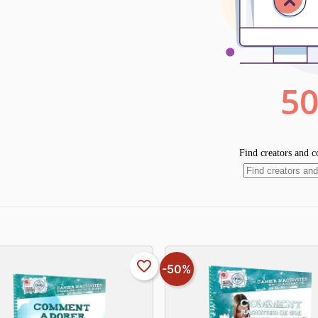
favorite_border
-50%