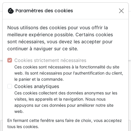
menu
shopping_cart
account_circle
cookie
Paramètres des cookies
Nous utilisons des cookies pour vous offrir la
meilleure expérience possible. Certains cookies
sont nécessaires, vous devez les accepter pour
continuer à naviguer sur ce site.
search
Reche
Cookies strictement nécessaires
Ces cookies sont nécessaires à la fonctionnalité du site
Accueil
Livres
Bandes dessinées
web. Ils sont nécessaires pour l'authentification du client,
Rendez-vous dans la forêt - Vol. 1
le panier et la commande.
Cookies analytiques
Rendez-vous dans la forêt - Vol. 1
Ces cookies collectent des données anonymes sur les
Alain Auderset
visites, les appareils et la navigation. Nous nous
appuyons sur ces données pour améliorer notre site
Référence
AUD8706
EAN
9782940487066
web.
Auderset
Editeur
En fermant cette fenêtre sans faire de choix, vous acceptez
tous les cookies.