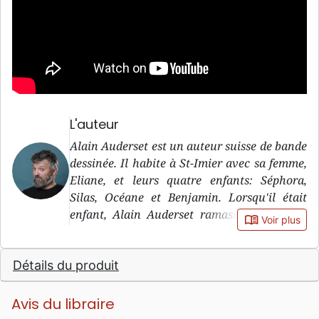
L'auteur
Alain Auderset est un auteur suisse de bande
dessinée. Il habite à St-Imier avec sa femme,
Eliane, et leurs quatre enfants: Séphora,
Silas, Océane et Benjamin. Lorsqu'il était
enfant, Alain Auderset ramassait les vieux
book_open
Voir plus
papiers. Un jour il a vu des bandes dessinées
"tournesol" que quelqu'un jetait et il les a
Détails du produit
lues. Dans ces journaux, il a découvert Dieu
et s'est converti au christianisme. Plus tard,
passionné par le dessin, il a suivi une
Avis du libraire
formation de graphiste, puis il a commencé à