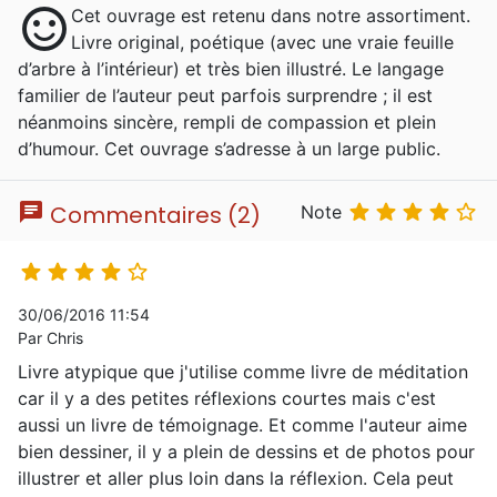
sentiment_satisfied
Cet ouvrage est retenu dans notre assortiment.
faire des bandes dessinées. Alain Auderset
Livre original, poétique (avec une vraie feuille
fait aussi partie d'un groupe de musique,
d’arbre à l’intérieur) et très bien illustré. Le langage
Saahsal, où il joue de la guitare électrique,
familier de l’auteur peut parfois surprendre ; il est
sa femme Éliane chante, accompagné d'un
néanmoins sincère, rempli de compassion et plein
accordéoniste, d'une batterie et d'un
d’humour. Cet ouvrage s’adresse à un large public.
bassiste. Son fils Silas joue de la batterie et
chante dans le groupe de metal Rhumpage.
En 2009, son spectacle "l'Épitre(ries) d'Alain"
chat





Commentaires (2)
Note
sort en DVD. C'est un spectacle humoristique
où il utilise ses dessins pour illustrer ses





propos.
30/06/2016 11:54
Par Chris
Livre atypique que j'utilise comme livre de méditation
car il y a des petites réflexions courtes mais c'est
aussi un livre de témoignage. Et comme l'auteur aime
bien dessiner, il y a plein de dessins et de photos pour
illustrer et aller plus loin dans la réflexion. Cela peut