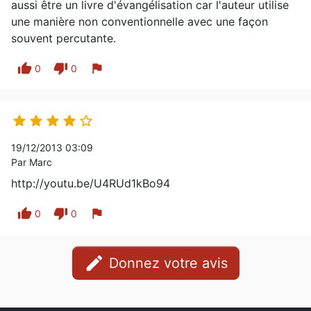
aussi être un livre d'évangélisation car l'auteur utilise
une manière non conventionnelle avec une façon
souvent percutante.
thumb_up
thumb_down
flag
0
0





19/12/2013 03:09
Par Marc
http://youtu.be/U4RUd1kBo94
thumb_up
thumb_down
flag
0
0
edit
Donnez votre avis