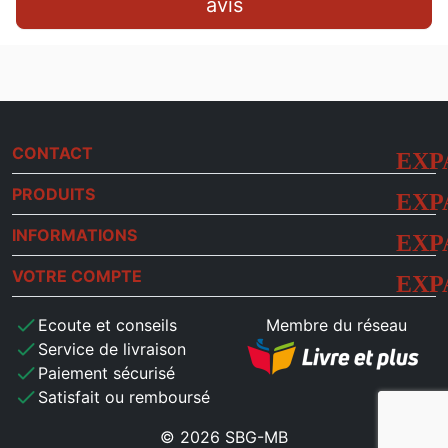
avis
CONTACT
PRODUITS
INFORMATIONS
VOTRE COMPTE
check
Ecoute et conseils
Membre du réseau
check
Service de livraison
check
Paiement sécurisé
check
Satisfait ou remboursé
© 2026 SBG-MB