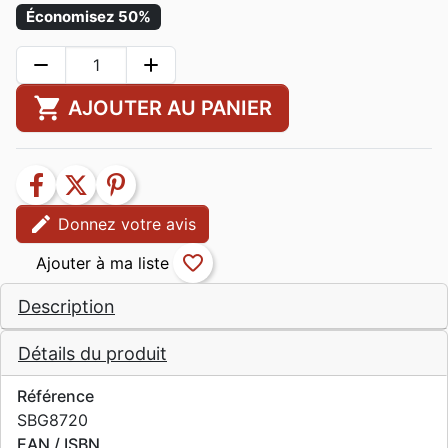
Économisez 50%
remove
add
shopping_cart
AJOUTER AU PANIER
facebook
twitter
pinterest
edit
Donnez votre avis
favorite_border
Description
Détails du produit
Référence
SBG8720
EAN / ISBN