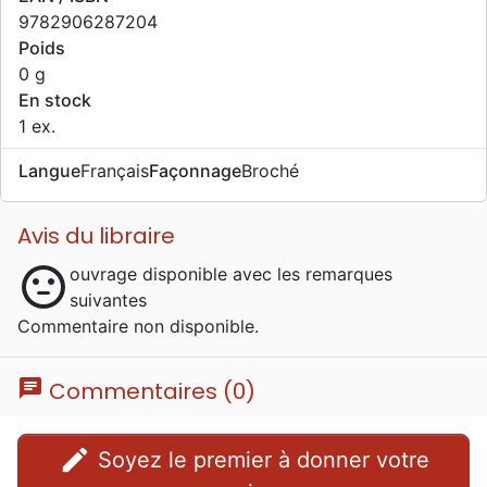
9782906287204
Poids
0 g
En stock
1 ex.
Langue
Français
Façonnage
Broché
Avis du libraire
sentiment_neutral
ouvrage disponible avec les remarques
suivantes
Commentaire non disponible.
chat
Commentaires (0)
edit
Soyez le premier à donner votre