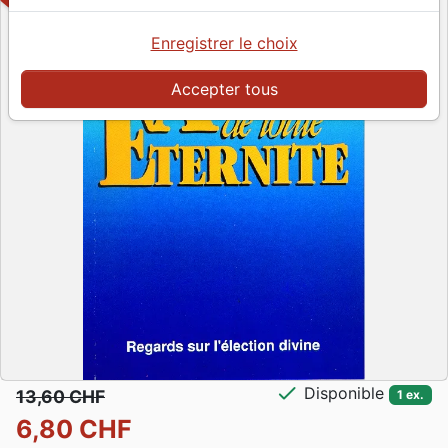
Enregistrer le choix
Accepter tous
check
Disponible
13,60 CHF
1 ex.
6,80 CHF