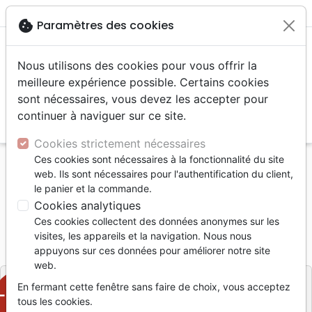
menu
shopping_cart
account_circle
cookie
Paramètres des cookies
Nous utilisons des cookies pour vous offrir la
meilleure expérience possible. Certains cookies
sont nécessaires, vous devez les accepter pour
continuer à naviguer sur ce site.
search
Reche
Cookies strictement nécessaires
Ces cookies sont nécessaires à la fonctionnalité du site
Accueil
Livres
Edification
web. Ils sont nécessaires pour l'authentification du client,
AIMES DE TOUTE ETERNITE
le panier et la commande.
Cookies analytiques
AIMES DE TOUTE ETERNITE
Ces cookies collectent des données anonymes sur les
Référence
SBG8720
EAN
9782906287204
visites, les appareils et la navigation. Nous nous
Europresse
appuyons sur ces données pour améliorer notre site
Editeur
web.
En fermant cette fenêtre sans faire de choix, vous acceptez
-50%
tous les cookies.