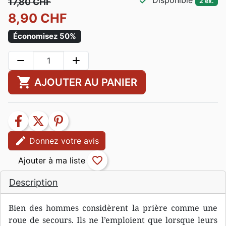
check
Disponible
17,80 CHF
2 ex.
8,90 CHF
Économisez 50%
remove
add
shopping_cart
AJOUTER AU PANIER
facebook
twitter
pinterest
edit
Donnez votre avis
favorite_border
Description
Bien des hommes considèrent la prière comme une
roue de secours. Ils ne l’emploient que lorsque leurs