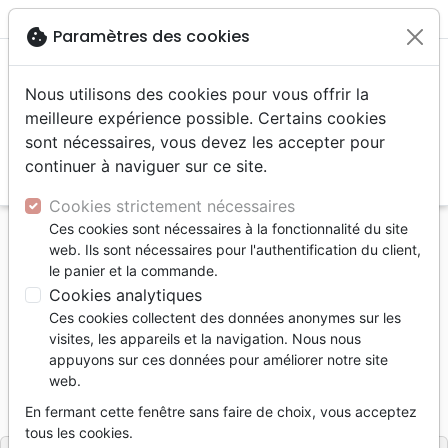
menu
shopping_cart
account_circle
cookie
Paramètres des cookies
Nous utilisons des cookies pour vous offrir la
meilleure expérience possible. Certains cookies
sont nécessaires, vous devez les accepter pour
continuer à naviguer sur ce site.
search
Reche
Cookies strictement nécessaires
Ces cookies sont nécessaires à la fonctionnalité du site
Accueil
Livres
Personne, santé
Identité
web. Ils sont nécessaires pour l'authentification du client,
COMMENT L'HOMME PRIE POUR SA FAMILLE
le panier et la commande.
Cookies analytiques
COMMENT L'HOMME PRIE POUR SA
Ces cookies collectent des données anonymes sur les
FAMILLE
visites, les appareils et la navigation. Nous nous
appuyons sur ces données pour améliorer notre site
John Yates
web.
Référence
FV7037
EAN
9782880270377
En fermant cette fenêtre sans faire de choix, vous acceptez
Foi et Victoire
Editeur
tous les cookies.