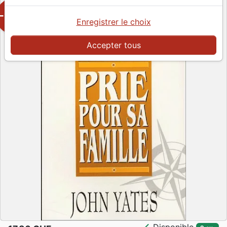
-50%
Enregistrer le choix
Accepter tous