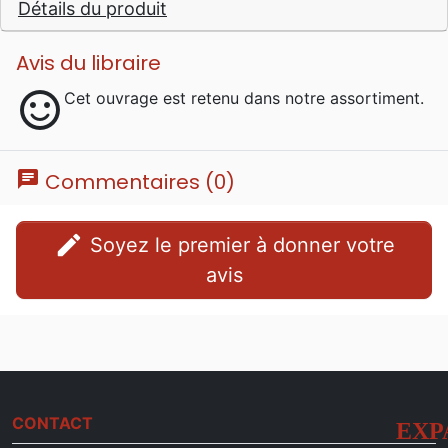
Détails du produit
Avis du libraire
sentiment_satisfied
Cet ouvrage est retenu dans notre assortiment.
chat
Commentaires (0)
edit
Soyez le premier à donner votre
avis
CONTACT