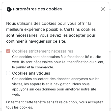
menu
shopping_cart
account_circle
cookie
Paramètres des cookies
Nous utilisons des cookies pour vous offrir la
meilleure expérience possible. Certains cookies
sont nécessaires, vous devez les accepter pour
continuer à naviguer sur ce site.
search
Reche
Cookies strictement nécessaires
Ces cookies sont nécessaires à la fonctionnalité du site
Accueil
Livres
Edification
web. Ils sont nécessaires pour l'authentification du client,
CLES BIBLIQUES DE LA PROSPERITE FINANCIERE
le panier et la commande.
Cookies analytiques
CLES BIBLIQUES DE LA PROSPERITE
Ces cookies collectent des données anonymes sur les
FINANCIERE
visites, les appareils et la navigation. Nous nous
appuyons sur ces données pour améliorer notre site
Kenneth E. Hagin
web.
Référence
VIC9632
EAN
9782905896322
En fermant cette fenêtre sans faire de choix, vous acceptez
VICTOIRE
Editeur
tous les cookies.