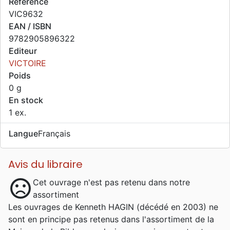
Référence
VIC9632
EAN / ISBN
9782905896322
Editeur
VICTOIRE
Poids
0 g
En stock
1 ex.
Langue
Français
Avis du libraire
sentiment_dissatisfied
Cet ouvrage n'est pas retenu dans notre
assortiment
Les ouvrages de Kenneth HAGIN (décédé en 2003) ne
sont en principe pas retenus dans l'assortiment de la