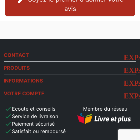
avis
CONTACT
PRODUITS
INFORMATIONS
VOTRE COMPTE
check
Ecoute et conseils
Membre du réseau
check
Service de livraison
check
Paiement sécurisé
check
Satisfait ou remboursé