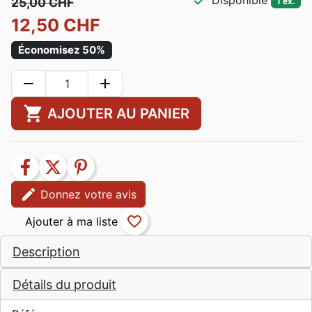
check
Disponible
25,00 CHF
1 ex.
12,50 CHF
Économisez 50%
remove
add
shopping_cart
AJOUTER AU PANIER
facebook
twitter
pinterest
edit
Donnez votre avis
favorite_border
Description
Détails du produit