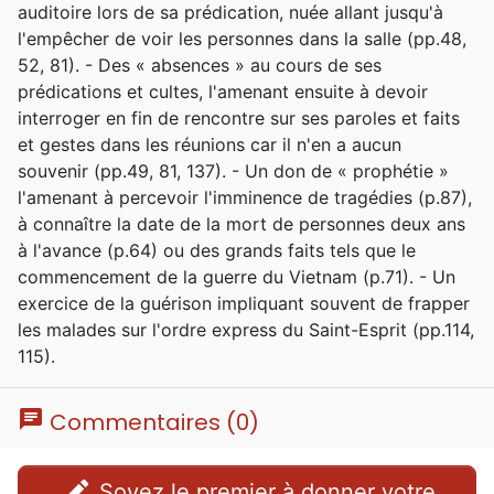
auditoire lors de sa prédication, nuée allant jusqu'à
l'empêcher de voir les personnes dans la salle (pp.48,
52, 81). - Des « absences » au cours de ses
prédications et cultes, l'amenant ensuite à devoir
interroger en fin de rencontre sur ses paroles et faits
et gestes dans les réunions car il n'en a aucun
souvenir (pp.49, 81, 137). - Un don de « prophétie »
l'amenant à percevoir l'imminence de tragédies (p.87),
à connaître la date de la mort de personnes deux ans
à l'avance (p.64) ou des grands faits tels que le
commencement de la guerre du Vietnam (p.71). - Un
exercice de la guérison impliquant souvent de frapper
les malades sur l'ordre express du Saint-Esprit (pp.114,
115).
chat
Commentaires (0)
edit
Soyez le premier à donner votre