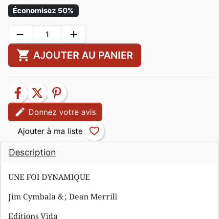
Économisez 50%
remove
add
shopping_cart
AJOUTER AU PANIER
facebook
twitter
pinterest
edit
Donnez votre avis
favorite_border
Description
UNE FOI DYNAMIQUE
Jim Cymbala & ; Dean Merrill
Editions Vida