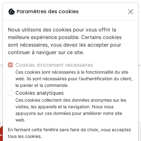
menu
shopping_cart
account_circle
cookie
Paramètres des cookies
Nous utilisons des cookies pour vous offrir la
meilleure expérience possible. Certains cookies
sont nécessaires, vous devez les accepter pour
continuer à naviguer sur ce site.
search
Reche
Cookies strictement nécessaires
Ces cookies sont nécessaires à la fonctionnalité du site
Accueil
Livres
Edification
UNE FOI DYNAMIQUE
web. Ils sont nécessaires pour l'authentification du client,
le panier et la commande.
UNE FOI DYNAMIQUE
Cookies analytiques
Jim Cymbala
Ces cookies collectent des données anonymes sur les
visites, les appareils et la navigation. Nous nous
Référence
VIDA9126
EAN
9782911069994
appuyons sur ces données pour améliorer notre site
Vida
Editeur
web.
En fermant cette fenêtre sans faire de choix, vous acceptez
-50%
tous les cookies.