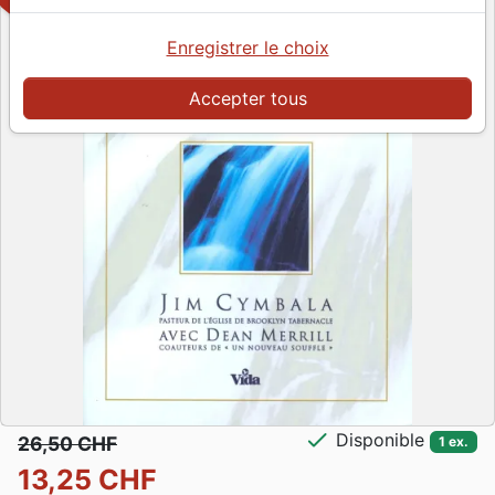
Enregistrer le choix
Accepter tous
check
Disponible
26,50 CHF
1 ex.
13,25 CHF