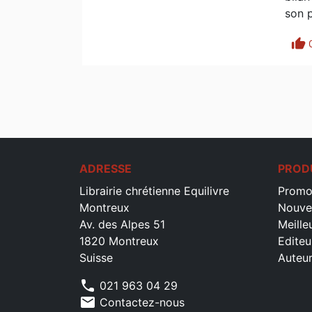
son p
thumb_up
ADRESSE
PROD
Librairie chrétienne Equilivre
Promo
Montreux
Nouve
Av. des Alpes 51
Meille
1820 Montreux
Editeu
Suisse
Auteu
phone
021 963 04 29
mail
Contactez-nous