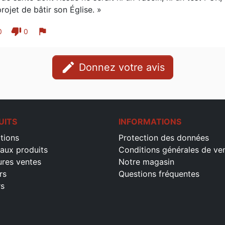
rojet de bâtir son Église. »
thumb_down
flag
0
0
edit
Donnez votre avis
UITS
INFORMATIONS
tions
Protection des données
aux produits
Conditions générales de ve
ures ventes
Notre magasin
rs
Questions fréquentes
rs