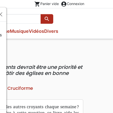
shopping_cart
account_circle
Panier vide
Connexion
search
Rechercher
esse
Musique
Vidéos
Divers
s
Evangiles
Fêtes chrétiennes
Prières, méditations jeunesse
Romans
Livres d'activités
Bandes dessinées
Livres cadeaux
ants devrait être une priorité et
Bâtir des églises en bonne
Cruciforme
teur
vec les autres croyants chaque semaine ?
ondre à cette question, ce livre aide les