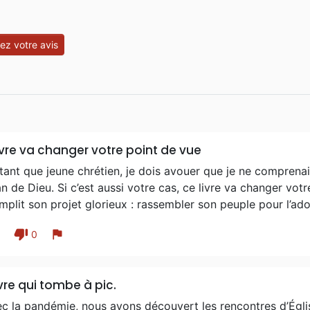
z votre avis
ivre va changer votre point de vue
tant que jeune chrétien, je dois avouer que je ne comprenai
an de Dieu. Si c’est aussi votre cas, ce livre va changer votr
plit son projet glorieux : rassembler son peuple pour l’ado
thumb_down
flag
1
0
ivre qui tombe à pic.
c la pandémie, nous avons découvert les rencontres d’Église