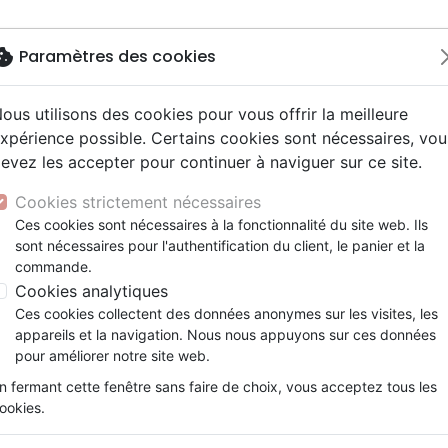
okie
Paramètres des cookies
ous utilisons des cookies pour vous offrir la meilleure
Nouveautés
Bibles
Livres
Jeun
xpérience possible. Certains cookies sont nécessaires, vou
evez les accepter pour continuer à naviguer sur ce site.
y
elisation
 ans
esse
entaires, reportages
x
Autres versions
Famille, couple
Adolescents, jeunes
Recueils et partitions
Concerts, spectacles
Objets cadeaux
lise locale
ur
e
2 ans
 Musique de fête
ns animés
erie
Bibles d'étude
Personne, santé
Enseignement jeunesse
Jeux
Cookies strictement nécessaires
ais courant
prit
es Willow Tree
Bibles audio
Ethique, société, politique
Fourres de Bible
Redécouvrir l'église locale
Ces cookies sont nécessaires à la fonctionnalité du site web. Ils
ais fondamental
tisme, sectes
sont nécessaires pour l'authentification du client, le panier et la
Nouveaux Testaments
Religions
Pourquoi le rassemblement des croy
commande.
e, adoration, louange
Israël, Messianique
un engagement [Collection 9Marks 
Cookies analytiques
Ces cookies collectent des données anonymes sur les visites, les
HANSEN COLLIN & LEEMAN J.
appareils et la navigation. Nous nous appuyons sur ces données
Référence
CRU3123
EAN
9782925131236
Edi
pour améliorer notre site web.
Description
Détails du produit
n fermant cette fenêtre sans faire de choix, vous acceptez tous les
ookies.
Est-il vraiment si important de se réunir a
Écrit pour tous ceux qui s’efforcent de rép