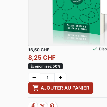
check
Disp
16,50 CHF
8,25 CHF
Économisez 50%
remove
add
shopping_cart
AJOUTER AU PANIER
facebook
twitter
pinterest