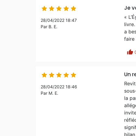
Je v





« L’É
28/04/2022 18:47
livre
Par B. E.
a bes
faire
thumb_up
Un r





Revit
28/04/2022 18:46
sous-
Par M. E.
la pa
allég
invit
réflé
signi
bilan