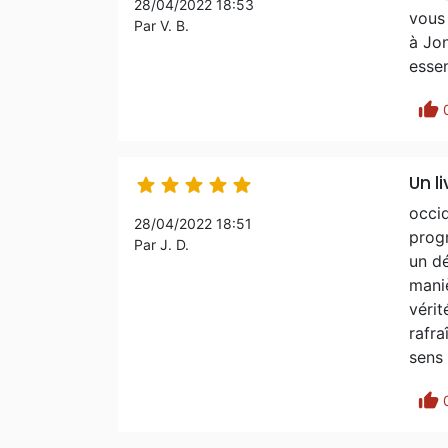
28/04/2022 18:53
vous 
Par V. B.
à Jon
essen
thumb_up
Un l





occid
28/04/2022 18:51
prog
Par J. D.
un dé
maniè
vérit
rafra
sens 
thumb_up