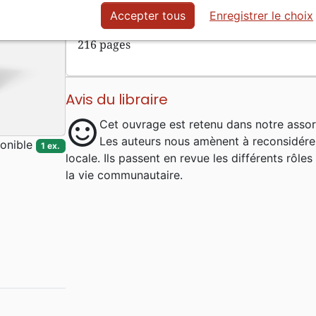
lecteurs à découvrir l’importance de l’Église
Accepter tous
Enregistrer le choix
216 pages
Avis du libraire
sentiment_satisfied
Cet ouvrage est retenu dans notre assor
Les auteurs nous amènent à reconsidérer 
onible
1 ex.
locale. Ils passent en revue les différents rôle
la vie communautaire.