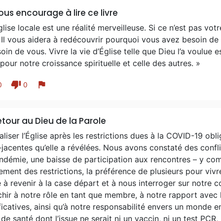
ous encourage à lire ce livre
glise locale est une réalité merveilleuse. Si ce n’est pas vo
. Il vous aidera à redécouvrir pourquoi vous avez besoin de l
oin de vous. Vivre la vie d’Église telle que Dieu l’a voulue 
 pour notre croissance spirituelle et celle des autres. »
thumb_down
flag
0
0
etour au Dieu de la Parole
aliser l’Église après les restrictions dues à la COVID-19 obli
jacentes qu’elle a révélées. Nous avons constaté des confl
ndémie, une baisse de participation aux rencontres – y com
ement des restrictions, la préférence de plusieurs pour vivre
e à revenir à la case départ et à nous interroger sur notre co
chir à notre rôle en tant que membre, à notre rapport avec l
ficatives, ainsi qu’à notre responsabilité envers un monde en 
 de santé dont l’issue ne serait ni un vaccin, ni un test PCR