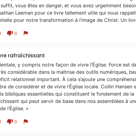
suffit, vous êtes en danger, et vous avez urgemment besoin 
athan Leeman pour ce livre tellement utile qui nous rappelle
tielle pour notre transformation à l’image de Christ. Un liv
thumb_down
flag
0
0
ivre rafraîchissant
entale, y compris notre façon de vivre l’Église. Force est de
rès considérable dans la maîtrise des outils numériques, 
ficit relationnel important. À cela s’ajoute une compréhensi
re de considérer et de vivre l’Église locale. Collin Hansen
és bibliques essentielles qui constituent le fondement de la 
îchissant qui peut servir de base dans nos assemblées à un
de l’Église. »
thumb_down
flag
0
0