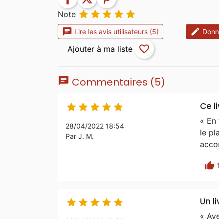





Note
chat
edit
Lire les avis utilisateurs (5)
Donne
favorite_border
chat
Commentaires (5)
Ce l





« En 
28/04/2022 18:54
le pl
Par J. M.
accom
thumb_up
Un l





« Ave